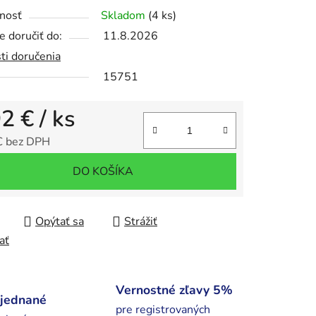
nosť
Skladom
(4 ks)
 doručiť do:
11.8.2026
ti doručenia
iek.
15751
92 €
/ ks
€ bez DPH
tková cena:
DO KOŠÍKA
Opýtať sa
Strážiť
ať
Vernostné zľavy 5%
bjednané
pre registrovaných