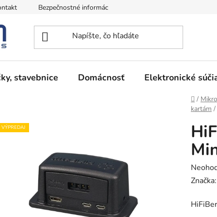
ntakt
Bezpečnostné informácie
Podmienky vrátenia peňazí
ky, stavebnice
Domácnosť
Elektronické súči
Domov
/
Mikro
kartám
/
HiF
VÝPREDAJ
Min
Prieme
Neohod
hodnot
Značka
produk
HiFiBer
je