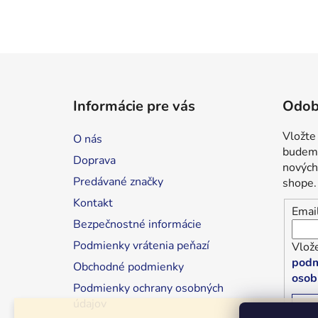
Z
á
Informácie pre vás
Odob
p
ä
Vložte
O nás
t
budeme
Doprava
i
nových
Predávané značky
shope.
e
Kontakt
Emai
Bezpečnostné informácie
Podmienky vrátenia peňazí
Vlože
podm
Obchodné podmienky
osob
Podmienky ochrany osobných
údajov
P