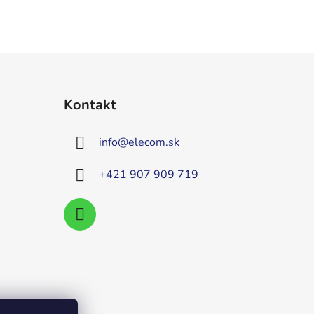
Kontakt
info
@
elecom.sk
+421 907 909 719