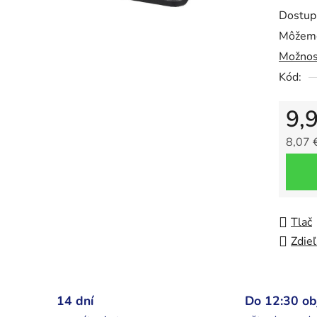
0,0
Dostup
z
Môžeme
5
Možnos
hviezdič
Kód:
9,
8,07 
Jedno
Tlač
Zdieľ
14 dní
Do 12:30 o