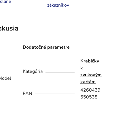
slané
zákazníkov
skusia
Dodatočné parametre
Krabičky
k
Kategória
zvukovým
Model
kartám
4260439
EAN
550538