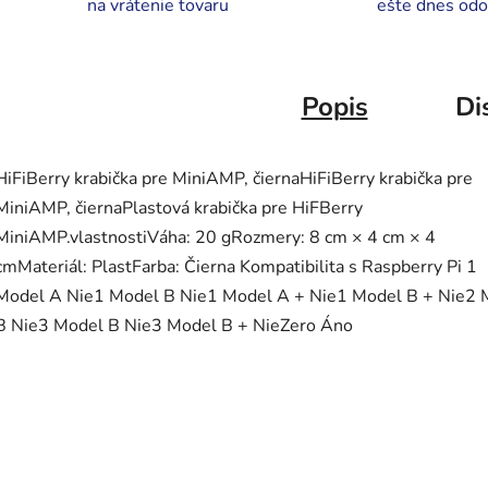
na vrátenie tovaru
ešte dnes odo
Popis
Di
HiFiBerry krabička pre MiniAMP, čiernaHiFiBerry krabička pre
MiniAMP, čiernaPlastová krabička pre HiFBerry
MiniAMP.vlastnostiVáha: 20 gRozmery: 8 cm × 4 cm × 4
cmMateriál: PlastFarba: Čierna Kompatibilita s Raspberry Pi 1
Model A Nie1 Model B Nie1 Model A + Nie1 Model B + Nie2 
B Nie3 Model B Nie3 Model B + NieZero Áno