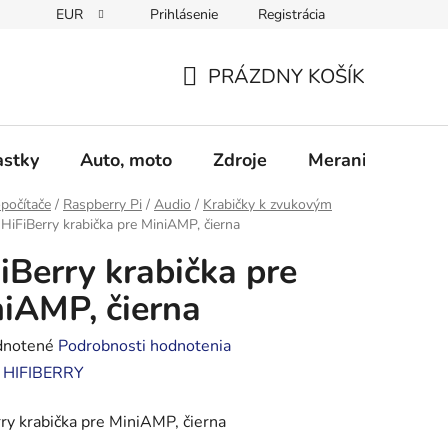
EUR
Prihlásenie
Registrácia
Obchodné podmienky
Podmienky ochrany osobných údajo
PRÁZDNY KOŠÍK
NÁKUPNÝ
KOŠÍK
astky
Auto, moto
Zdroje
Meranie - Spájk
počítače
/
Raspberry Pi
/
Audio
/
Krabičky k zvukovým
HiFiBerry krabička pre MiniAMP, čierna
iBerry krabička pre
iAMP, čierna
rné
notené
Podrobnosti hodnotenia
enie
:
HIFIBERRY
tu
ry krabička pre MiniAMP, čierna