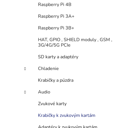
e
Raspberry Pi 4B
l
Raspberry Pi 3A+
Raspberry Pi 3B+
HAT, GPIO , SHIELD moduly , GSM ,
3G/4G/5G PCIe
SD karty a adaptéry
Chladenie
Krabičky a púzdra
Audio
Zvukové karty
Krabičky k zvukovým kartám
Adaptéry k zvukovým kartám