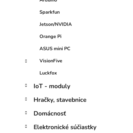
Arduino
Sparkfun
Jetson/NVIDIA
Orange Pi
ASUS mini PC
VisionFive
Luckfox
IoT - moduly
Hračky, stavebnice
Domácnosť
Elektronické súčiastky