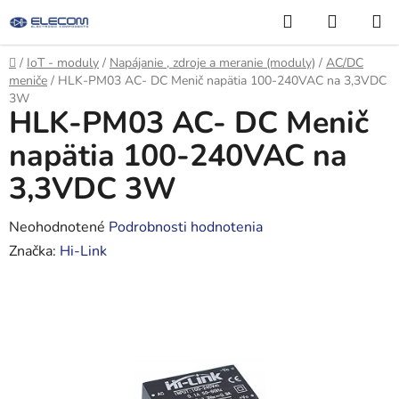
Prejsť
Hľadať
NÁKUP
na
KOŠÍK
obsah
Domov
/
IoT - moduly
/
Napájanie , zdroje a meranie (moduly)
/
AC/DC
meniče
/
HLK-PM03 AC- DC Menič napätia 100-240VAC na 3,3VDC
3W
HLK-PM03 AC- DC Menič
napätia 100-240VAC na
3,3VDC 3W
Priemerné
Neohodnotené
Podrobnosti hodnotenia
hodnotenie
Značka:
Hi-Link
produktu
je
0,0
z
5
hviezdičiek.