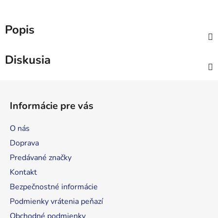
Popis
Diskusia
Z
á
Informácie pre vás
p
ä
O nás
t
Doprava
i
Predávané značky
e
Kontakt
Bezpečnostné informácie
Podmienky vrátenia peňazí
Obchodné podmienky