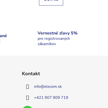
Vernostné zľavy 5%
nané
pre registrovaných
é
zákazníkov
Kontakt
info
@
elecom.sk
+421 907 909 719