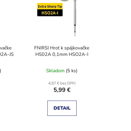
e
p
r
o
d
u
ovačke
FNIRSI Hrot k spájkovačke
k
2A-JS
HS02A 0,1mm HSO2A-I
t
o
)
Skladom
(5 ks)
v
4,87 € bez DPH
5,99 €
DETAIL