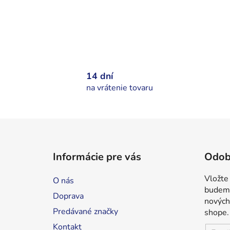
14 dní
na vrátenie tovaru
Z
á
Informácie pre vás
Odob
p
ä
Vložte
O nás
t
budeme
Doprava
i
nových
Predávané značky
shope.
e
Kontakt