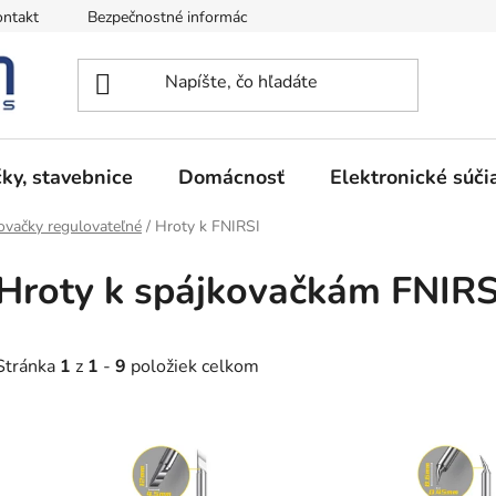
ntakt
Bezpečnostné informácie
Podmienky vrátenia peňazí
ky, stavebnice
Domácnosť
Elektronické súči
ovačky regulovateľné
/
Hroty k FNIRSI
Hroty k spájkovačkám FNIRS
Stránka
1
z
1
-
9
položiek celkom
V
ý
p