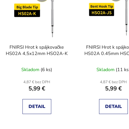
s
p
r
o
d
FNIRSI Hrot k spájkovačke
FNIRSI Hrot k spájk
u
HS02A 4,5x12mm HSO2A-K
HS02A 0.45mm HSO
k
t
Skladom
(6 ks)
Skladom
(11 ks
o
v
4,87 € bez DPH
4,87 € bez DPH
5,99 €
5,99 €
DETAIL
DETAIL