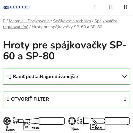
Prejsť
Hľadať
NÁKUP
na
KOŠÍK
obsah
Domov
/
Meranie - Spájkovanie
/
Spájkovacia technika
/
Spájkovačky
regulovateľné
/
Hroty pre spájkovačky SP-60 a SP-80
Hroty pre spájkovačky SP-
60 a SP-80
R
Radiť podľa:
Najpredávanejšie
a
d
e
OTVORIŤ FILTER
n
i
V
e
ý
p
p