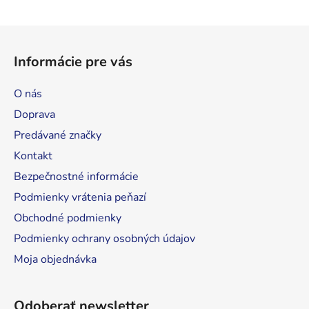
i
s
Z
u
á
Informácie pre vás
p
ä
O nás
t
Doprava
i
Predávané značky
e
Kontakt
Bezpečnostné informácie
Podmienky vrátenia peňazí
Obchodné podmienky
Podmienky ochrany osobných údajov
Moja objednávka
Odoberať newsletter