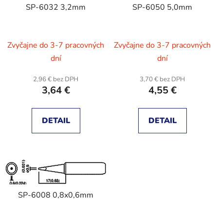
r
SP-6032 3,2mm
SP-6050 5,0mm
i
o
s
d
p
u
Zvyčajne do 3-7 pracovných
Zvyčajne do 3-7 pracovných
r
k
dní
dní
o
t
d
o
2,96 € bez DPH
3,70 € bez DPH
u
v
3,64 €
4,55 €
k
t
DETAIL
DETAIL
o
v
SP-6008 0,8x0,6mm