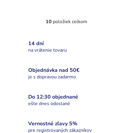
10
položiek celkom
O
v
l
14 dní
á
d
na vrátenie tovaru
a
c
i
Objednávka nad 50€
e
je s dopravou zadarmo
p
r
v
Do 12:30 objednané
k
ešte dnes odoslané
y
v
ý
Vernostné zľavy 5%
p
pre registrovaných zákazníkov