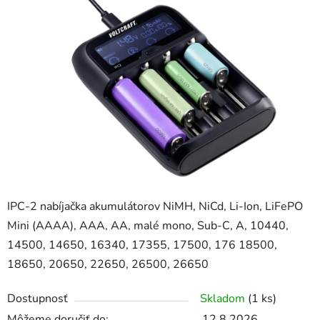
z
5
hviezdičiek.
IPC-2 nabíjačka akumulátorov NiMH, NiCd, Li-Ion, LiFePO
Mini (AAAA), AAA, AA, malé mono, Sub-C, A, 10440,
14500, 14650, 16340, 17355, 17500, 176 18500,
18650, 20650, 22650, 26500, 26650
Dostupnosť
Skladom
(1 ks)
Môžeme doručiť do:
12.8.2026