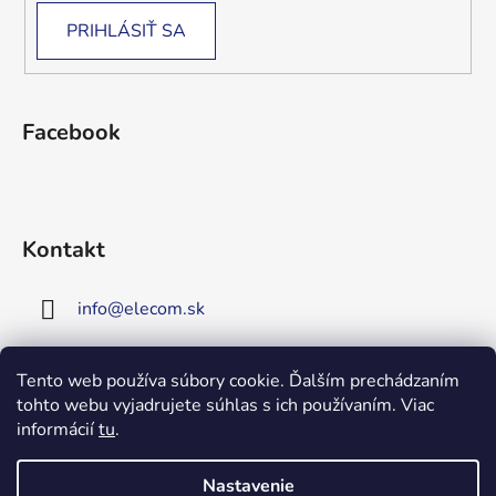
PRIHLÁSIŤ SA
Facebook
Kontakt
info
@
elecom.sk
+421 907 909 719
Tento web používa súbory cookie. Ďalším prechádzaním
tohto webu vyjadrujete súhlas s ich používaním. Viac
Upozornenie!
informácií
tu
.
Vitajte na našej novej
stránke!
Zaregistrujte sa!
Nastavenie