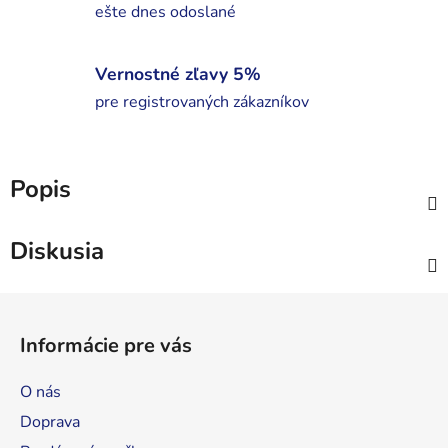
ešte dnes odoslané
Vernostné zľavy 5%
pre registrovaných zákazníkov
Popis
Diskusia
Z
á
Informácie pre vás
p
ä
O nás
t
Doprava
i