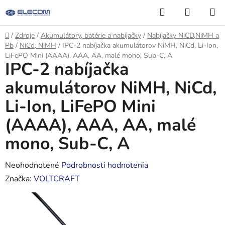
Prejsť
Hľadať
NÁKUP
na
KOŠÍK
obsah
Domov
/
Zdroje
/
Akumulátory, batérie a nabíjačky
/
Nabíjačky NiCD,NiMH a
Pb
/
NiCd, NiMH
/
IPC-2 nabíjačka akumulátorov NiMH, NiCd, Li-Ion,
LiFePO Mini (AAAA), AAA, AA, malé mono, Sub-C, A
IPC-2 nabíjačka
akumulátorov NiMH, NiCd,
Li-Ion, LiFePO Mini
(AAAA), AAA, AA, malé
mono, Sub-C, A
Priemerné
Neohodnotené
Podrobnosti hodnotenia
hodnotenie
Značka:
VOLTCRAFT
produktu
je
0,0