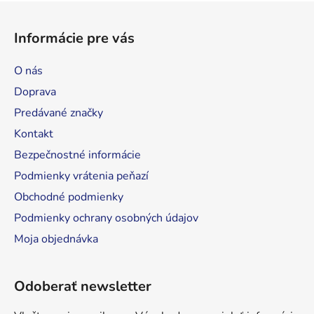
Z
á
Informácie pre vás
p
ä
O nás
t
Doprava
i
Predávané značky
e
Kontakt
Bezpečnostné informácie
Podmienky vrátenia peňazí
Obchodné podmienky
Podmienky ochrany osobných údajov
Moja objednávka
Odoberať newsletter