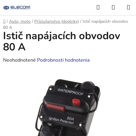
Prejsť
Hľadať
NÁKUP
na
KOŠÍK
obsah
Domov
/
Auto, moto
/
Príslušenstvo (doplnky)
/
Istič napájacích obvodov
80 A
Istič napájacích obvodov
80 A
Priemerné
Neohodnotené
Podrobnosti hodnotenia
hodnotenie
produktu
je
0,0
z
5
hviezdičiek.