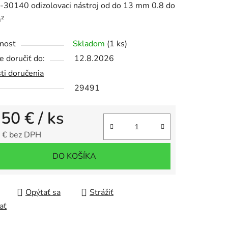
-30140 odizolovaci nástroj od do 13 mm 0.8 do
²
nosť
Skladom
(1 ks)
 doručiť do:
12.8.2026
iek.
ti doručenia
29491
,50 €
/ ks
 € bez DPH
tková cena:
DO KOŠÍKA
Opýtať sa
Strážiť
ať