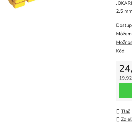
JOKARI
je
2.5 mm
0,0
z
Dostup
5
Môžeme
hviezdič
Možnos
Kód:
24
19,92
Jedno
Tlač
Zdieľ