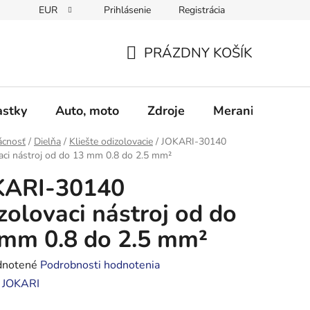
EUR
Prihlásenie
Registrácia
Obchodné podmienky
Podmienky ochrany osobných údajo
PRÁZDNY KOŠÍK
NÁKUPNÝ
KOŠÍK
astky
Auto, moto
Zdroje
Meranie - Spájk
cnosť
/
Dielňa
/
Kliešte odizolovacie
/
JOKARI-30140
aci nástroj od do 13 mm 0.8 do 2.5 mm²
KARI-30140
zolovaci nástroj od do
mm 0.8 do 2.5 mm²
rné
notené
Podrobnosti hodnotenia
enie
:
JOKARI
tu