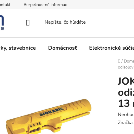
ntakt
Bezpečnostné informácie
Podmienky vrátenia peňazí
ky, stavebnice
Domácnosť
Elektronické súči
Domov
/
Domá
odizolov
JO
odi
13 
Prieme
Neohod
hodnot
Značka
produk