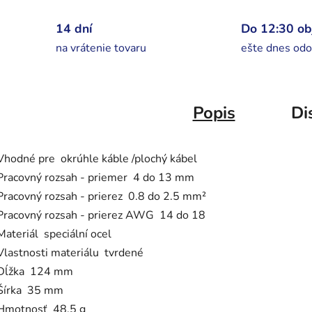
14 dní
Do 12:30 o
na vrátenie tovaru
ešte dnes odo
Popis
Di
Vhodné pre okrúhle káble /plochý kábel
Pracovný rozsah - priemer 4 do 13 mm
Pracovný rozsah - prierez 0.8 do 2.5 mm²
Pracovný rozsah - prierez AWG 14 do 18
Materiál speciální ocel
Vlastnosti materiálu tvrdené
Dĺžka 124 mm
Šírka 35 mm
Hmotnosť 48.5 g