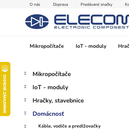
Prejsť
O nás
Doprava
Predávané značky
Ko
na
obsah
Mikropočítače
IoT - moduly
Hrač
B
K
Preskočiť
Mikropočítače
a
kategórie
o
t
č
IoT - moduly
e
n
g
ý
Hračky, stavebnice
ó
p
r
Domácnosť
i
a
e
n
Káble, vodiče a predlžovačky