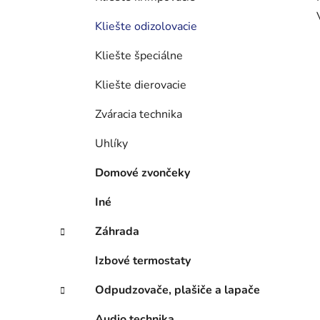
Kliešte odizolovacie
Kliešte špeciálne
Kliešte dierovacie
Zváracia technika
Uhlíky
Domové zvončeky
Iné
Záhrada
Izbové termostaty
Odpudzovače, plašiče a lapače
Audio technika