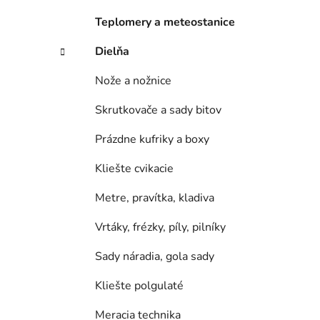
e
l
Teplomery a meteostanice
Dielňa
Nože a nožnice
Skrutkovače a sady bitov
Prázdne kufriky a boxy
Kliešte cvikacie
Metre, pravítka, kladiva
Vrtáky, frézky, píly, pilníky
Sady náradia, gola sady
Kliešte polgulaté
Meracia technika