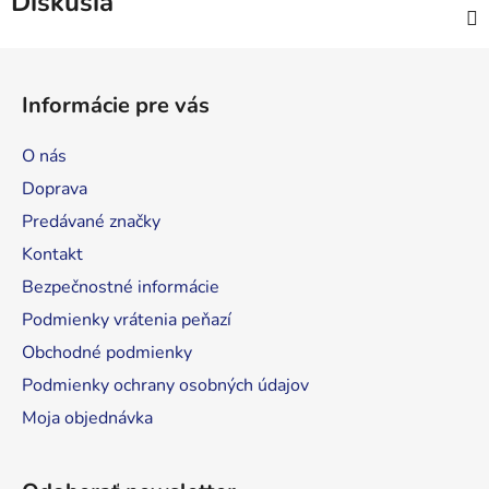
Diskusia
Z
á
Informácie pre vás
p
ä
O nás
t
Doprava
i
Predávané značky
e
Kontakt
Bezpečnostné informácie
Podmienky vrátenia peňazí
Obchodné podmienky
Podmienky ochrany osobných údajov
Moja objednávka