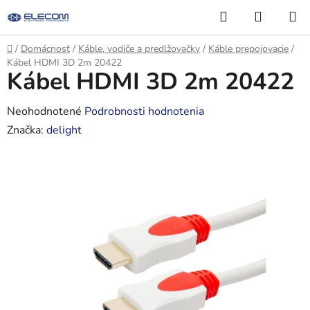
Prejsť
Hľadať
NÁKUP
na
KOŠÍK
obsah
Domov
/
Domácnosť
/
Káble, vodiče a predlžovačky
/
Káble prepojovacie
/
Kábel HDMI 3D 2m 20422
Kábel HDMI 3D 2m 20422
Priemerné
Neohodnotené
Podrobnosti hodnotenia
hodnotenie
Značka:
delight
produktu
je
0,0
z
5
hviezdičiek.