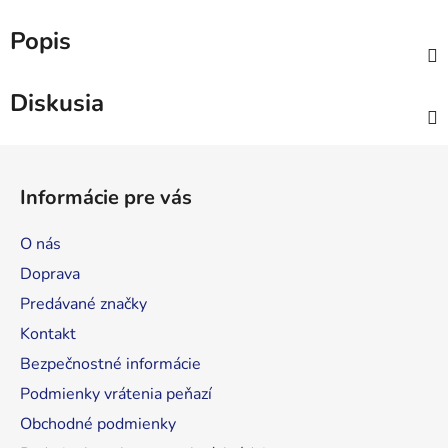
Popis
Diskusia
Z
á
Informácie pre vás
p
ä
O nás
t
Doprava
i
Predávané značky
e
Kontakt
Bezpečnostné informácie
Podmienky vrátenia peňazí
Obchodné podmienky