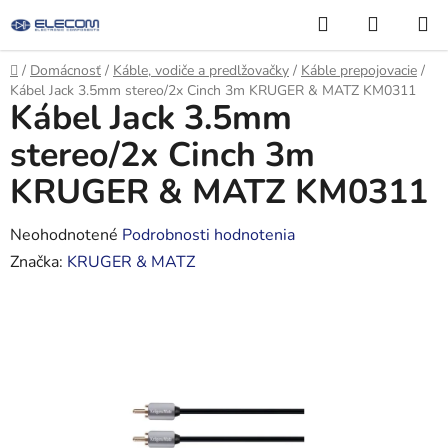
Prejsť
Hľadať
NÁKUP
na
KOŠÍK
obsah
Domov
/
Domácnosť
/
Káble, vodiče a predlžovačky
/
Káble prepojovacie
/
Kábel Jack 3.5mm stereo/2x Cinch 3m KRUGER & MATZ KM0311
Kábel Jack 3.5mm
stereo/2x Cinch 3m
KRUGER & MATZ KM0311
Priemerné
Neohodnotené
Podrobnosti hodnotenia
hodnotenie
Značka:
KRUGER & MATZ
produktu
je
0,0
z
5
hviezdičiek.