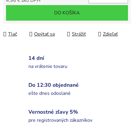
4,96 € bez DPH
Jednotková cena:
DO KOŠÍKA
Tlač
Opýtať sa
Strážiť
Zdieľať
14 dní
na vrátenie tovaru
Do 12:30 objednané
ešte dnes odoslané
Vernostné zľavy 5%
pre registrovaných zákazníkov