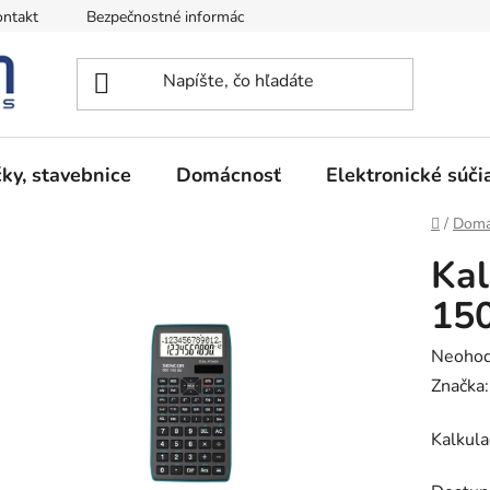
ntakt
Bezpečnostné informácie
Podmienky vrátenia peňazí
ky, stavebnice
Domácnosť
Elektronické súči
Domov
/
Domá
Ka
15
Prieme
Neohod
hodnot
Značka
produk
Kalkul
je
0,0