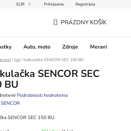
EUR
Prihlásenie
Registrácia
Obchodné podmienky
Podmienky ochrany osobných údajo
PRÁZDNY KOŠÍK
NÁKUPNÝ
KOŠÍK
astky
Auto, moto
Zdroje
Meranie - Spájk
cnosť
/
Iné
/
Kalkulačka SENCOR SEC 150 BU
lkulačka SENCOR SEC
0 BU
rné
notené
Podrobnosti hodnotenia
enie
:
SENCOR
tu
ačka SENCOR SEC 150 BU