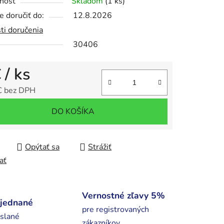
nosť
Skladom
(1 ks)
 doručiť do:
12.8.2026
ti doručenia
iek.
30406
€
/ ks
€ bez DPH
tková cena:
DO KOŠÍKA
Opýtať sa
Strážiť
ať
Vernostné zľavy 5%
bjednané
pre registrovaných
slané
zákazníkov