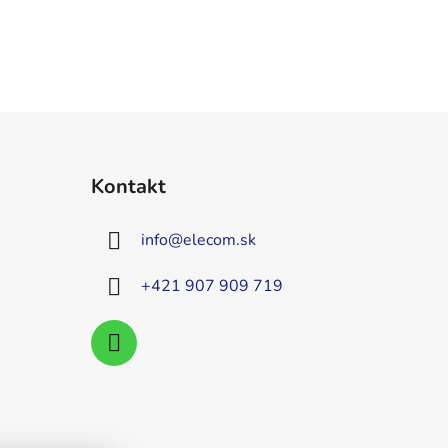
Kontakt
info
@
elecom.sk
+421 907 909 719