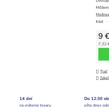
Dostup
z
Môžeme
5
Možnos
hviezdič
Kód:
9 
7,32 
Jedno
Tlač
Zdieľ
14 dní
Do 12:30 o
na vrátenie tovaru
ešte dnes odo