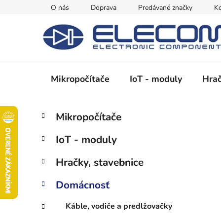
Prejsť
O nás
Doprava
Predávané značky
Ko
na
obsah
Mikropočítače
IoT - moduly
Hrač
B
K
Preskočiť
Mikropočítače
a
kategórie
o
t
č
IoT - moduly
e
n
g
ý
Hračky, stavebnice
ó
p
r
Domácnosť
i
a
e
n
Káble, vodiče a predlžovačky
e