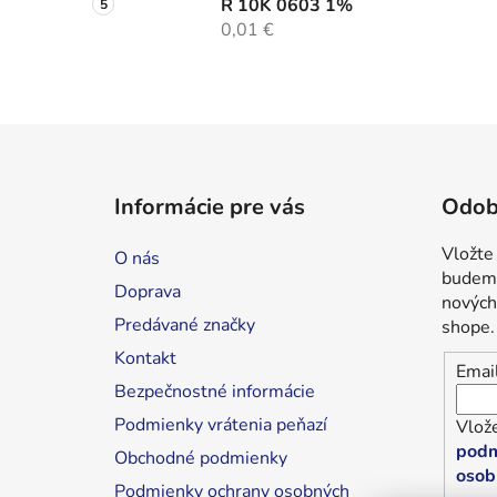
R 10K 0603 1%
0,01 €
Z
á
Informácie pre vás
Odob
p
ä
Vložte
O nás
t
budeme
Doprava
i
nových
Predávané značky
shope.
e
Kontakt
Emai
Bezpečnostné informácie
Podmienky vrátenia peňazí
Vlože
podm
Obchodné podmienky
osob
Podmienky ochrany osobných