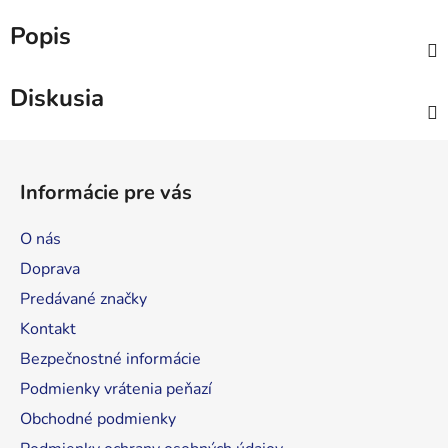
Popis
Diskusia
Z
á
Informácie pre vás
p
ä
O nás
t
Doprava
i
Predávané značky
e
Kontakt
Bezpečnostné informácie
Podmienky vrátenia peňazí
Obchodné podmienky