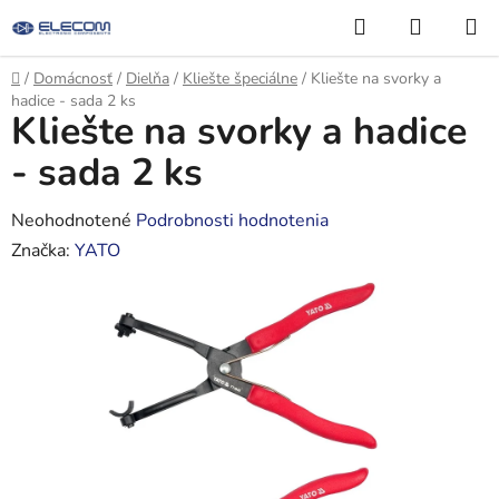
Prejsť
Hľadať
NÁKUP
na
KOŠÍK
obsah
Domov
/
Domácnosť
/
Dielňa
/
Kliešte špeciálne
/
Kliešte na svorky a
hadice - sada 2 ks
Kliešte na svorky a hadice
- sada 2 ks
Priemerné
Neohodnotené
Podrobnosti hodnotenia
hodnotenie
Značka:
YATO
produktu
je
0,0
z
5
hviezdičiek.