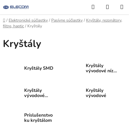
Prejsť
Hľadať
NÁKUP
na
KOŠÍK
obsah
Domov
/
Elektronické súčiastky
/
Pasívne súčiastky
/
Kryštály, rezonátory,
filtre, haptic
/
Kryštály
Kryštály
Kryštály
Kryštály SMD
vývodové nízky
profil
Kryštály
Kryštály
vývodové
vývodové
vysoký profil
Príslušenstvo
ku kryštálom