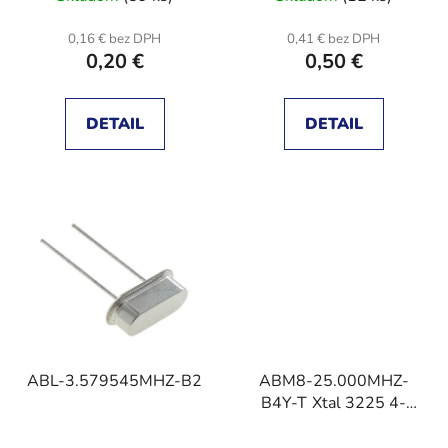
k
t
0,16 € bez DPH
0,41 € bez DPH
o
0,20 €
0,50 €
v
DETAIL
DETAIL
ABL-3.579545MHZ-B2
ABM8-25.000MHZ-
B4Y-T Xtal 3225 4-
SMD 25MHz Tol
30ppm Stab 30ppm