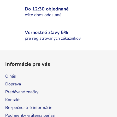
v
Do 12:30 objednané
ý
ešte dnes odoslané
p
i
s
Vernostné zľavy 5%
u
pre registrovaných zákazníkov
Z
á
Informácie pre vás
p
ä
O nás
t
Doprava
i
Predávané značky
e
Kontakt
Bezpečnostné informácie
Podmienky vrátenia peňazí