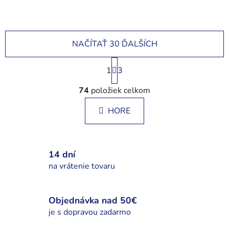
NAČÍTAŤ 30 ĎALŠÍCH
S
1
t
3
r
O
á
74
položiek celkom
v
n
l
k
HORE
á
o
d
v
a
a
c
n
14 dní
i
i
na vrátenie tovaru
e
e
p
r
Objednávka nad 50€
v
je s dopravou zadarmo
k
y