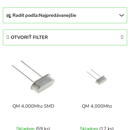
R
Radiť podľa:
Najpredávanejšie
a
d
e
OTVORIŤ FILTER
n
i
V
e
ý
p
p
r
i
o
s
d
p
u
r
k
QM 4,000Mhz SMD
QM 4,000Mhz
o
t
d
o
u
v
Skladom
(59 ks)
Skladom
(12 ks)