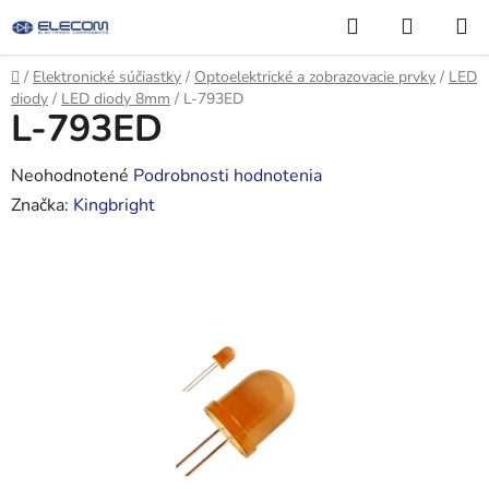
Prejsť
Hľadať
NÁKUP
na
KOŠÍK
obsah
Domov
/
Elektronické súčiastky
/
Optoelektrické a zobrazovacie prvky
/
LED
diody
/
LED diody 8mm
/
L-793ED
L-793ED
Priemerné
Neohodnotené
Podrobnosti hodnotenia
hodnotenie
Značka:
Kingbright
produktu
je
0,0
z
5
hviezdičiek.