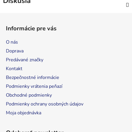
Diskusia
Z
á
Informácie pre vás
p
ä
O nás
t
Doprava
i
Predávané značky
e
Kontakt
Bezpečnostné informácie
Podmienky vrátenia peňazí
Obchodné podmienky
Podmienky ochrany osobných údajov
Moja objednávka