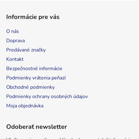
Z
á
Informácie pre vás
p
ä
O nás
t
Doprava
i
Predávané značky
e
Kontakt
Bezpečnostné informácie
Podmienky vrátenia peňazí
Obchodné podmienky
Podmienky ochrany osobných údajov
Moja objednávka
Odoberať newsletter