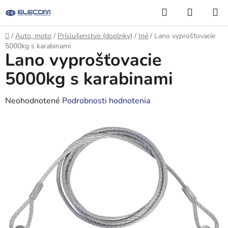
Prejsť
Hľadať
NÁKUP
na
KOŠÍK
obsah
Domov
/
Auto, moto
/
Príslušenstvo (doplnky)
/
Iné
/
Lano vyprošťovacie
5000kg s karabinami
Lano vyprošťovacie
5000kg s karabinami
Priemerné
Neohodnotené
Podrobnosti hodnotenia
hodnotenie
produktu
je
0,0
z
5
hviezdičiek.