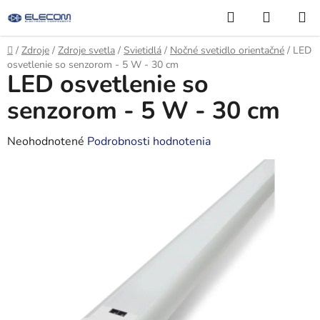
Prejsť
Hľadať
NÁKUP
na
KOŠÍK
obsah
Domov
/
Zdroje
/
Zdroje svetla
/
Svietidlá
/
Nočné svetidlo orientačné
/
LED
osvetlenie so senzorom - 5 W - 30 cm
LED osvetlenie so
senzorom - 5 W - 30 cm
Priemerné
Neohodnotené
Podrobnosti hodnotenia
hodnotenie
produktu
je
0,0
z
5
hviezdičiek.