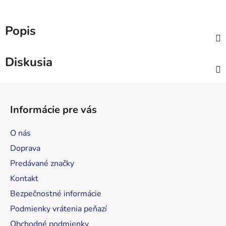
Popis
Diskusia
Z
á
Informácie pre vás
p
ä
O nás
t
Doprava
i
Predávané značky
e
Kontakt
Bezpečnostné informácie
Podmienky vrátenia peňazí
Obchodné podmienky