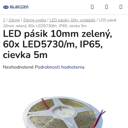
Prejsť
Hľadať
NÁKUP
na
KOŠÍK
obsah
Domov
/
Zdroje
/
Zdroje svetla
/
LED pásiky, lišty, ovládače
/
LED pásik
10mm zelený, 60x LED5730/m, IP65, cievka 5m
LED pásik 10mm zelený,
60x LED5730/m, IP65,
cievka 5m
Priemerné
Neohodnotené
Podrobnosti hodnotenia
hodnotenie
produktu
je
0,0
z
5
hviezdičiek.