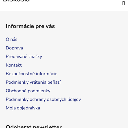
Z
á
Informácie pre vás
p
ä
O nás
t
Doprava
i
Predávané značky
e
Kontakt
Bezpečnostné informácie
Podmienky vrátenia peňazí
Obchodné podmienky
Podmienky ochrany osobných údajov
Moja objednávka
Odoberať newsletter