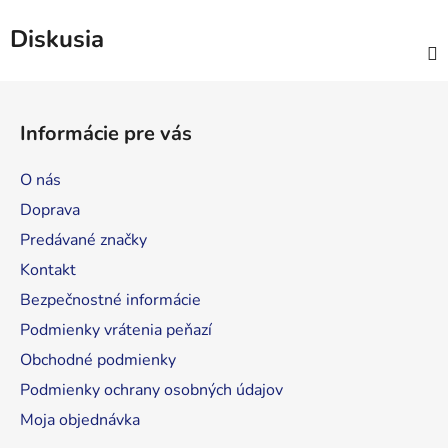
Diskusia
Z
á
Informácie pre vás
p
ä
O nás
t
Doprava
i
Predávané značky
e
Kontakt
Bezpečnostné informácie
Podmienky vrátenia peňazí
Obchodné podmienky
Podmienky ochrany osobných údajov
Moja objednávka