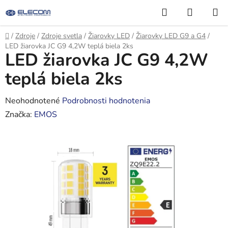
Prejsť
Hľadať
NÁKUP
na
KOŠÍK
obsah
Domov
/
Zdroje
/
Zdroje svetla
/
Žiarovky LED
/
Žiarovky LED G9 a G4
/
LED žiarovka JC G9 4,2W teplá biela 2ks
LED žiarovka JC G9 4,2W
teplá biela 2ks
Priemerné
Neohodnotené
Podrobnosti hodnotenia
hodnotenie
Značka:
EMOS
produktu
je
0,0
z
5
hviezdičiek.