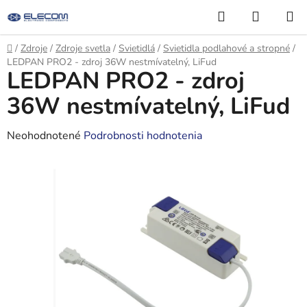
Prejsť
Hľadať
NÁKUP
na
KOŠÍK
obsah
Domov
/
Zdroje
/
Zdroje svetla
/
Svietidlá
/
Svietidla podlahové a stropné
/
LEDPAN PRO2 - zdroj 36W nestmívatelný, LiFud
LEDPAN PRO2 - zdroj
36W nestmívatelný, LiFud
Priemerné
Neohodnotené
Podrobnosti hodnotenia
hodnotenie
produktu
je
0,0
z
5
hviezdičiek.