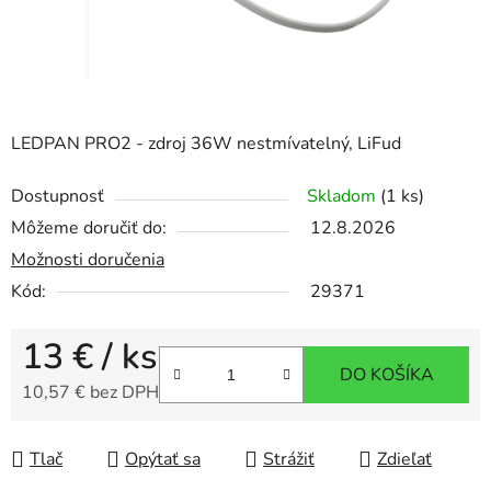
LEDPAN PRO2 - zdroj 36W nestmívatelný, LiFud
Dostupnosť
Skladom
(1 ks)
Môžeme doručiť do:
12.8.2026
Možnosti doručenia
Kód:
29371
13 €
/ ks
DO KOŠÍKA
10,57 € bez DPH
Jednotková cena:
Tlač
Opýtať sa
Strážiť
Zdieľať