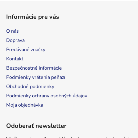
Z
á
Informácie pre vás
p
ä
O nás
t
Doprava
i
Predávané značky
e
Kontakt
Bezpečnostné informácie
Podmienky vrátenia peňazí
Obchodné podmienky
Podmienky ochrany osobných údajov
Moja objednávka
Odoberať newsletter