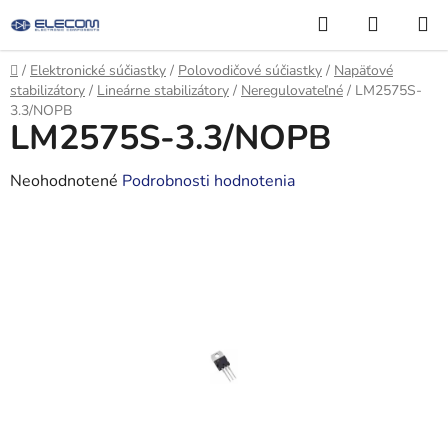
Prejsť
Hľadať
NÁKUP
na
KOŠÍK
obsah
Domov
/
Elektronické súčiastky
/
Polovodičové súčiastky
/
Napäťové
stabilizátory
/
Lineárne stabilizátory
/
Neregulovateľné
/
LM2575S-
3.3/NOPB
LM2575S-3.3/NOPB
Priemerné
Neohodnotené
Podrobnosti hodnotenia
hodnotenie
produktu
je
0,0
z
5
hviezdičiek.