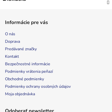
Z
á
Informácie pre vás
p
ä
O nás
t
Doprava
i
Predávané značky
e
Kontakt
Bezpečnostné informácie
Podmienky vrátenia peňazí
Obchodné podmienky
Podmienky ochrany osobných údajov
Moja objednávka
Odoberať newsletter