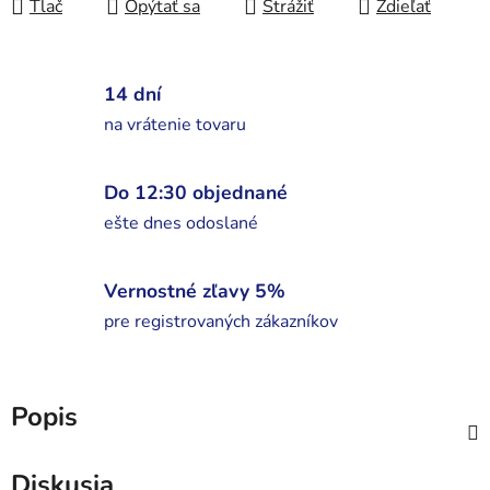
Tlač
Opýtať sa
Strážiť
Zdieľať
14 dní
na vrátenie tovaru
Do 12:30 objednané
ešte dnes odoslané
Vernostné zľavy 5%
pre registrovaných zákazníkov
Popis
Diskusia