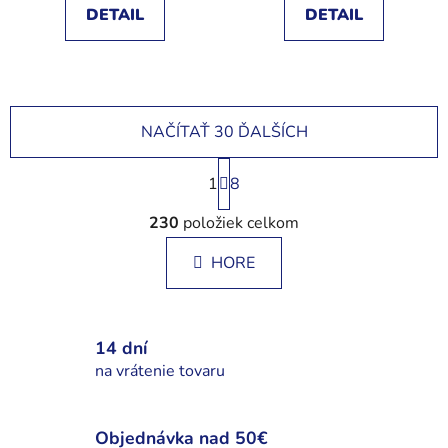
DETAIL
DETAIL
NAČÍTAŤ 30 ĎALŠÍCH
S
1
t
8
r
O
á
230
položiek celkom
v
n
l
k
HORE
á
o
d
v
a
a
c
n
14 dní
i
i
na vrátenie tovaru
e
e
p
r
Objednávka nad 50€