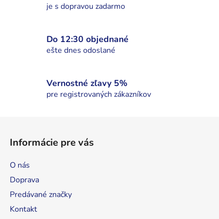
v
je s dopravou zadarmo
k
y
v
Do 12:30 objednané
ý
ešte dnes odoslané
p
i
s
Vernostné zľavy 5%
u
pre registrovaných zákazníkov
Z
á
Informácie pre vás
p
ä
O nás
t
Doprava
i
Predávané značky
e
Kontakt