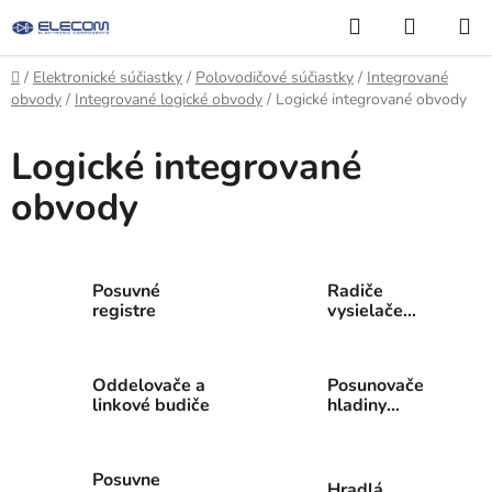
Prejsť
Hľadať
NÁKUP
na
KOŠÍK
obsah
Domov
/
Elektronické súčiastky
/
Polovodičové súčiastky
/
Integrované
obvody
/
Integrované logické obvody
/
Logické integrované obvody
Logické integrované
obvody
Posuvné
Radiče
registre
vysielače
ovládače
Oddelovače a
Posunovače
linkové budiče
hladiny
napätia
Posuvne
Hradlá