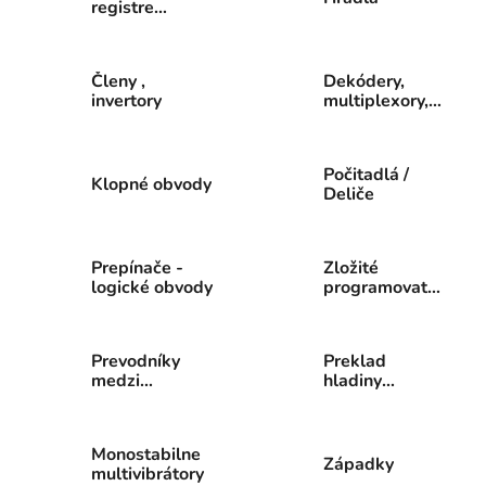
registre
čítačov
Členy ,
Dekódery,
invertory
multiplexory,
spínače
Počitadlá /
Klopné obvody
Deliče
Prepínače -
Zložité
logické obvody
programovateľné
logické obvody
Prevodníky
Preklad
medzi
hladiny
logickými
napätia
úrovňami
Monostabilne
Západky
multivibrátory