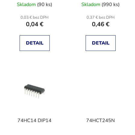
Skladom
(90 ks)
Skladom
(990 ks)
k
t
0,03 € bez DPH
0,37 € bez DPH
o
0,04 €
0,46 €
v
DETAIL
DETAIL
74HC14 DIP14
74HCT245N