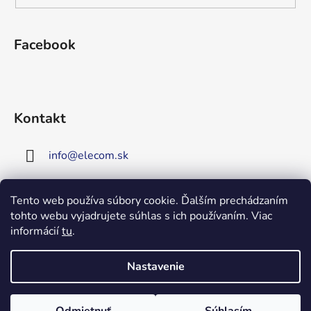
Facebook
Kontakt
info
@
elecom.sk
+421 907 909 719
Tento web používa súbory cookie. Ďalším prechádzaním
tohto webu vyjadrujete súhlas s ich používaním. Viac
Upozornenie!
informácií
tu
.
Vitajte na našej novej
stránke!
Zaregistrujte sa!
Nastavenie
Získate tým 5% zľavu na väčšinu
Vytvoril Shoptet
produktov!
Copyright 2026
Elecom
. Všetky práva vyhradené.