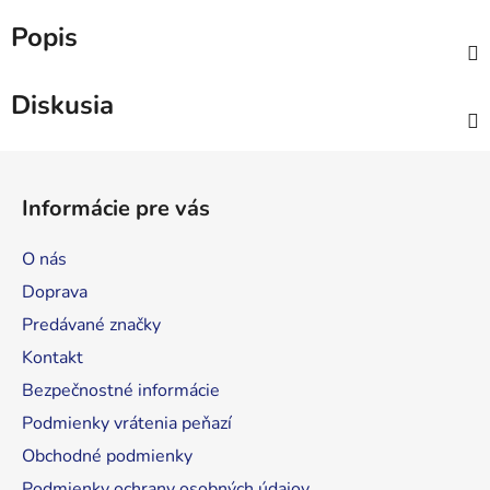
Popis
Diskusia
Z
á
Informácie pre vás
p
ä
O nás
t
Doprava
i
Predávané značky
e
Kontakt
Bezpečnostné informácie
Podmienky vrátenia peňazí
Obchodné podmienky
Podmienky ochrany osobných údajov