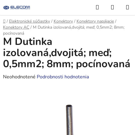
Prejsť
Hľadať
NÁKUP
na
KOŠÍK
obsah
Domov
/
Elektronické súčiastky
/
Konektory
/
Konektory napájacie
/
Konektory AC
/
M Dutinka izolovaná,dvojitá; meď; 0,5mm2; 8mm;
pocínovaná
M Dutinka
izolovaná,dvojitá; meď;
0,5mm2; 8mm; pocínovaná
Priemerné
Neohodnotené
Podrobnosti hodnotenia
hodnotenie
produktu
je
0,0
z
5
hviezdičiek.