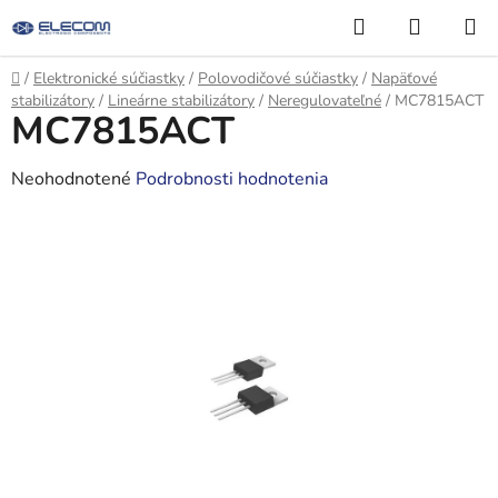
Prejsť
Hľadať
NÁKUP
na
KOŠÍK
obsah
Domov
/
Elektronické súčiastky
/
Polovodičové súčiastky
/
Napäťové
stabilizátory
/
Lineárne stabilizátory
/
Neregulovateľné
/
MC7815ACT
MC7815ACT
Priemerné
Neohodnotené
Podrobnosti hodnotenia
hodnotenie
produktu
je
0,0
z
5
hviezdičiek.