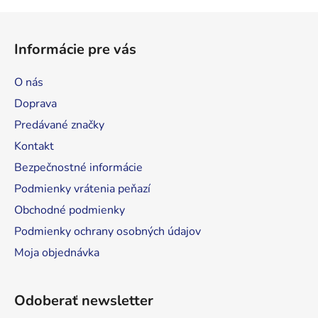
Z
á
Informácie pre vás
p
ä
O nás
t
Doprava
i
Predávané značky
e
Kontakt
Bezpečnostné informácie
Podmienky vrátenia peňazí
Obchodné podmienky
Podmienky ochrany osobných údajov
Moja objednávka
Odoberať newsletter