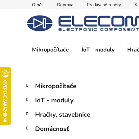
Prejsť
O nás
Doprava
Predávané značky
Ko
na
obsah
Mikropočítače
IoT - moduly
Hrač
B
K
Preskočiť
Mikropočítače
a
kategórie
o
t
č
IoT - moduly
e
n
g
ý
Hračky, stavebnice
ó
p
r
Domácnosť
i
a
e