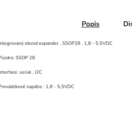
Popis
Di
Integrovaný obvod expander , SSOP28 , 1,8 - 5,5VDC
Púzdro: SSOP 28
Interface: serial , I2C
Prevádzkové napätie : 1,8 - 5,5VDC