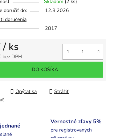
nosť
Skladom
(2 ks)
 doručiť do:
12.8.2026
ti doručenia
iek.
2817
€
/ ks
€ bez DPH
tková cena:
DO KOŠÍKA
Opýtať sa
Strážiť
ať
Vernostné zľavy 5%
bjednané
pre registrovaných
slané