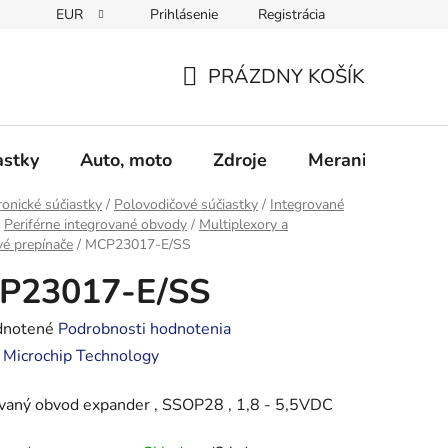
EUR
Prihlásenie
Registrácia
Obchodné podmienky
Podmienky ochrany osobných údajo
PRÁZDNY KOŠÍK
NÁKUPNÝ
KOŠÍK
astky
Auto, moto
Zdroje
Meranie - Spájk
ronické súčiastky
/
Polovodičové súčiastky
/
Integrované
Periférne integrované obvody
/
Multiplexory a
é prepínače
/
MCP23017-E/SS
P23017-E/SS
rné
notené
Podrobnosti hodnotenia
enie
:
Microchip Technology
tu
ovaný obvod expander , SSOP28 , 1,8 - 5,5VDC