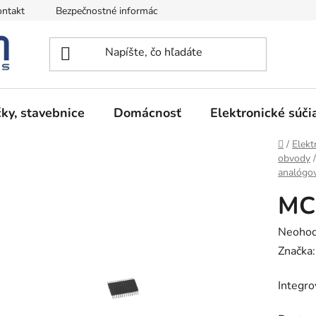
ntakt
Bezpečnostné informácie
Podmienky vrátenia peňazí
ky, stavebnice
Domácnosť
Elektronické súči
Domov
/
Elekt
obvody
/
analógov
MC
Prieme
Neohod
hodnot
Značka
produk
Integr
je
0,0