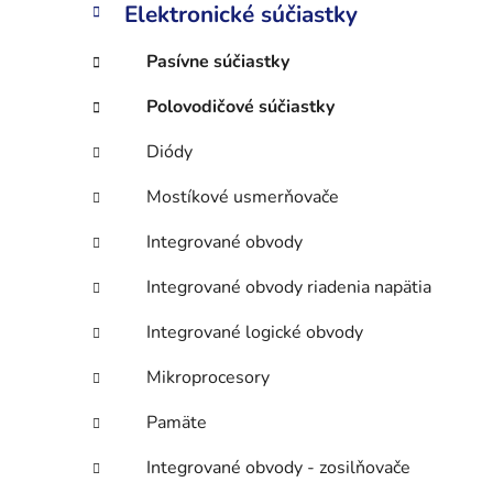
n
Elektronické súčiastky
e
l
Pasívne súčiastky
Polovodičové súčiastky
Diódy
Mostíkové usmerňovače
Integrované obvody
Integrované obvody riadenia napätia
Integrované logické obvody
Mikroprocesory
Pamäte
Integrované obvody - zosilňovače