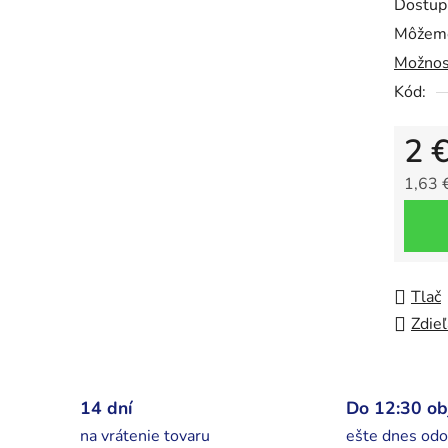
Dostup
z
Môžeme
5
Možnos
hviezdič
Kód:
2 
1,63 
Jedno
Tlač
Zdieľ
14 dní
Do 12:30 o
na vrátenie tovaru
ešte dnes odo