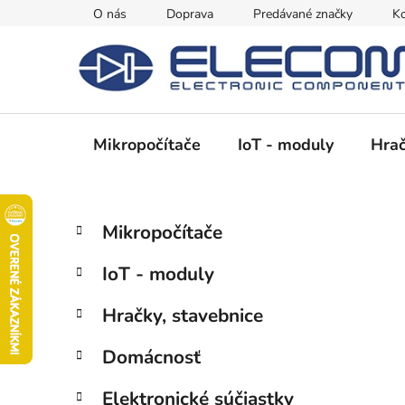
Prejsť
O nás
Doprava
Predávané značky
Ko
na
obsah
Mikropočítače
IoT - moduly
Hrač
B
K
Preskočiť
Mikropočítače
a
kategórie
o
t
č
IoT - moduly
e
n
g
ý
Hračky, stavebnice
ó
p
r
Domácnosť
i
a
e
n
Elektronické súčiastky