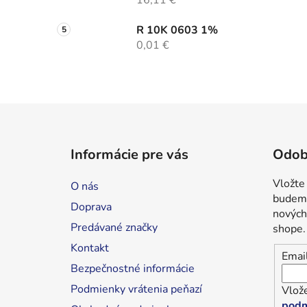
16,11 €
R 10K 0603 1%
0,01 €
Z
á
Informácie pre vás
Odob
p
ä
Vložte
O nás
t
budeme
Doprava
i
nových
Predávané značky
shope.
e
Kontakt
Emai
Bezpečnostné informácie
Podmienky vrátenia peňazí
Vlože
podm