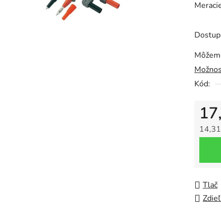
Meraci
je
0,0
z
Dostup
5
Môžeme
hviezdič
Možnos
Kód:
17
14,31
Jedno
Tlač
Zdieľ