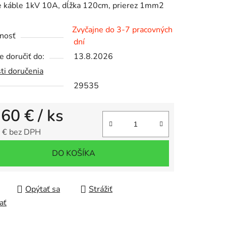
e káble 1kV 10A, dĺžka 120cm, prierez 1mm2
Zvyčajne do 3-7 pracovných
nosť
dní
 doručiť do:
13.8.2026
iek.
ti doručenia
29535
,60 €
/ ks
 € bez DPH
tková cena:
DO KOŠÍKA
Opýtať sa
Strážiť
ať