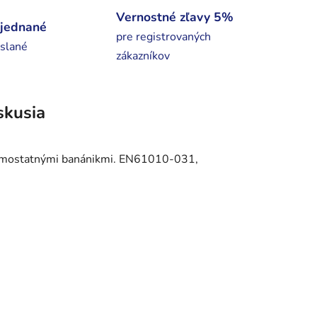
Vernostné zľavy 5%
bjednané
pre registrovaných
slané
zákazníkov
skusia
samostatnými banánikmi. EN61010-031,