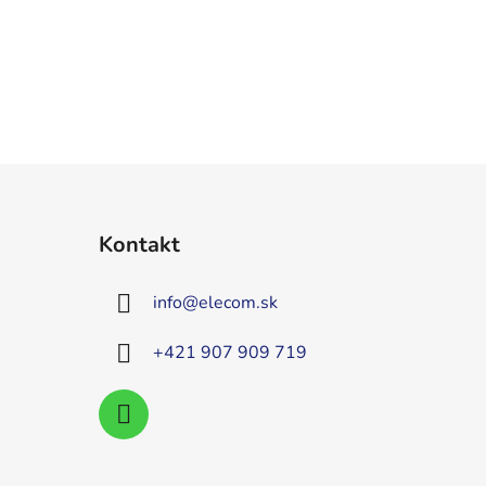
Kontakt
info
@
elecom.sk
+421 907 909 719