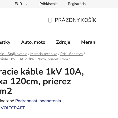
EUR
Prihlásenie
Registrácia
Obchodné podmienky
Podmienky ochrany osobných údajo
PRÁZDNY KOŠÍK
NÁKUPNÝ
KOŠÍK
astky
Auto, moto
Zdroje
Meranie - Spájk
ie - Spájkovanie
/
Meracia technika
/
Príslušenstvo
/
káble 1kV 10A, dĺžka 120cm, prierez 1mm2
acie káble 1kV 10A,
ka 120cm, prierez
m2
rné
notené
Podrobnosti hodnotenia
enie
:
VOLTCRAFT
tu