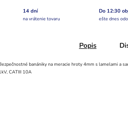
14 dní
Do 12:30 o
na vrátenie tovaru
ešte dnes odo
Popis
Di
Bezpečnostné banániky na meracie hroty 4mm s lamelami a 
1kV, CATIII 10A