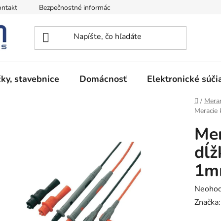
ntakt
Bezpečnostné informácie
Podmienky vrátenia peňazí
ky, stavebnice
Domácnosť
Elektronické súči
Domov
/
Meran
Meracie 
Mer
dĺž
1m
Prieme
Neohod
hodnot
Značka
produk