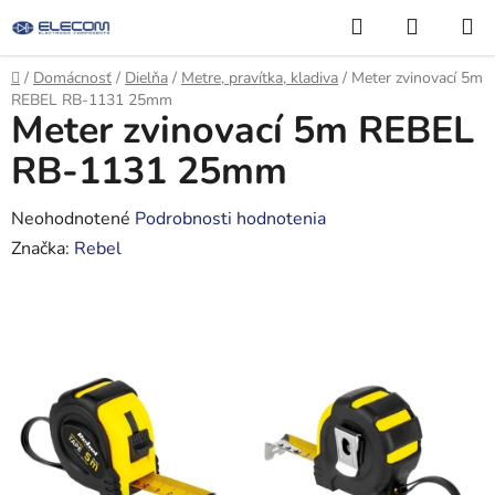
Prejsť
Hľadať
NÁKUP
na
KOŠÍK
obsah
Domov
/
Domácnosť
/
Dielňa
/
Metre, pravítka, kladiva
/
Meter zvinovací 5m
REBEL RB-1131 25mm
Meter zvinovací 5m REBEL
RB-1131 25mm
Priemerné
Neohodnotené
Podrobnosti hodnotenia
hodnotenie
Značka:
Rebel
produktu
je
0,0
z
5
hviezdičiek.