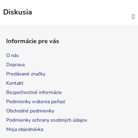
Diskusia
Z
á
Informácie pre vás
p
ä
O nás
t
Doprava
i
Predávané značky
e
Kontakt
Bezpečnostné informácie
Podmienky vrátenia peňazí
Obchodné podmienky
Podmienky ochrany osobných údajov
Moja objednávka