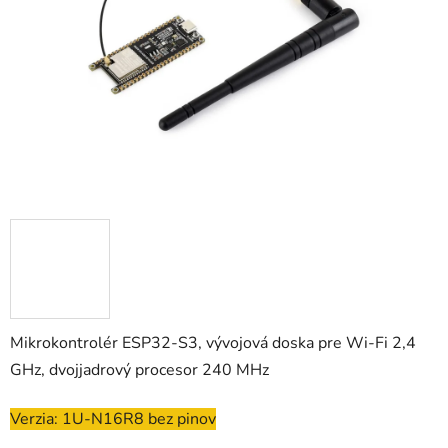
hviezdičiek.
Mikrokontrolér ESP32-S3, vývojová doska pre Wi-Fi 2,4
GHz, dvojjadrový procesor 240 MHz
Verzia: 1U-N16R8 bez pinov