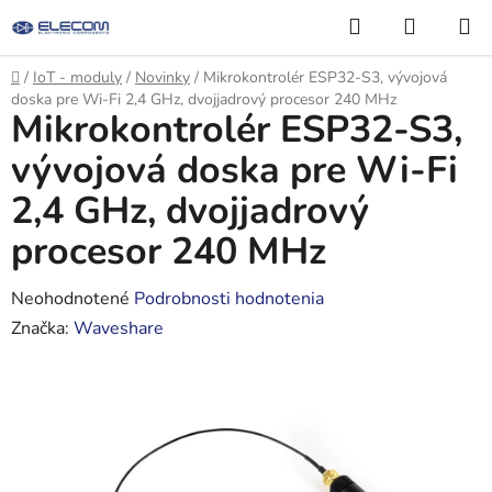
Prejsť
Hľadať
NÁKUP
na
KOŠÍK
obsah
Domov
/
IoT - moduly
/
Novinky
/
Mikrokontrolér ESP32-S3, vývojová
doska pre Wi-Fi 2,4 GHz, dvojjadrový procesor 240 MHz
Mikrokontrolér ESP32-S3,
vývojová doska pre Wi-Fi
2,4 GHz, dvojjadrový
procesor 240 MHz
Priemerné
Neohodnotené
Podrobnosti hodnotenia
hodnotenie
Značka:
Waveshare
produktu
je
0,0
z
5