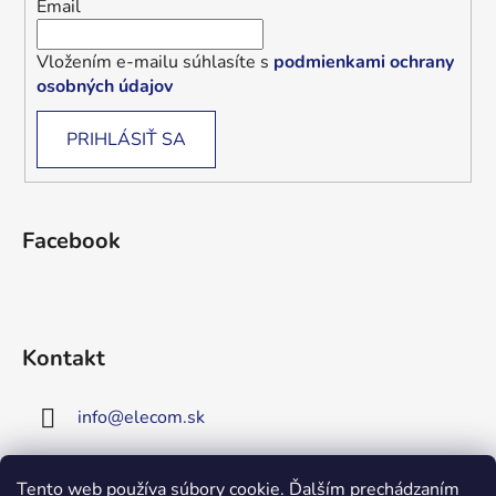
Email
Vložením e-mailu súhlasíte s
podmienkami ochrany
osobných údajov
PRIHLÁSIŤ SA
Facebook
Kontakt
info
@
elecom.sk
+421 907 909 719
Tento web používa súbory cookie. Ďalším prechádzaním