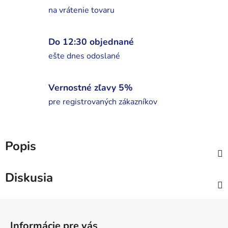
na vrátenie tovaru
Do 12:30 objednané
ešte dnes odoslané
Vernostné zľavy 5%
pre registrovaných zákazníkov
Popis
Diskusia
Z
á
Informácie pre vás