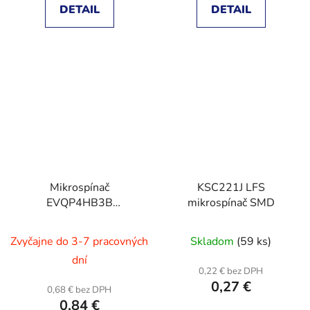
DETAIL
DETAIL
Mikrospínač
KSC221J LFS
EVQP4HB3B
mikrospínač SMD
6x3.5x3.5mm
Zvyčajne do 3-7 pracovných
Skladom
(59 ks)
dní
0,22 € bez DPH
0,27 €
0,68 € bez DPH
0,84 €