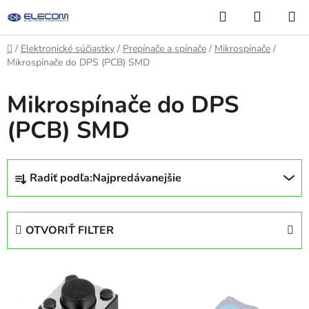
Prejsť
Hľadať
NÁKUP
na
KOŠÍK
obsah
Domov
/
Elektronické súčiastky
/
Prepínače a spínače
/
Mikrospínače
/
Mikrospínače do DPS (PCB) SMD
Mikrospínače do DPS
(PCB) SMD
R
Radiť podľa:
Najpredávanejšie
a
d
e
OTVORIŤ FILTER
n
i
V
e
ý
p
p