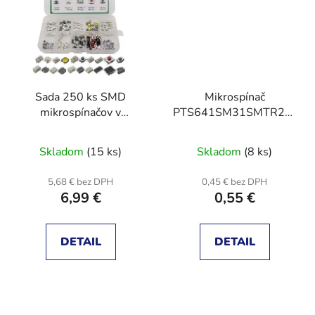
Sada 250 ks SMD
Mikrospínač
mikrospínačov v
PTS641SM31SMTR2LFS
plastovom boxe
TACT; SPST-NO; pol: 2;
0,05A/12VDC; SMT;
Skladom
(15 ks)
Skladom
(8 ks)
1,6N; 3,1mm
5,68 € bez DPH
0,45 € bez DPH
6,99 €
0,55 €
DETAIL
DETAIL