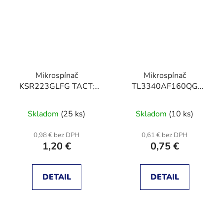
Mikrospínač
Mikrospínač
KSR223GLFG TACT;
TL3340AF160QG
SPST-NO; pol: 2;
TACT; SPST; pol: 2;
0,01A/32VDC; SMT;
0,05A/12VDC;
Skladom
(25 ks)
Skladom
(10 ks)
2N; 2,5mm;
zboku,SMD
0,98 € bez DPH
0,61 € bez DPH
1,20 €
0,75 €
DETAIL
DETAIL