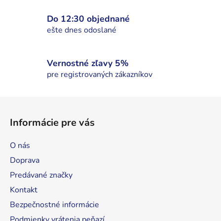
r
v
Do 12:30 objednané
k
ešte dnes odoslané
y
v
ý
Vernostné zľavy 5%
p
pre registrovaných zákazníkov
i
s
Z
u
á
Informácie pre vás
p
ä
O nás
t
Doprava
i
Predávané značky
e
Kontakt
Bezpečnostné informácie
Podmienky vrátenia peňazí