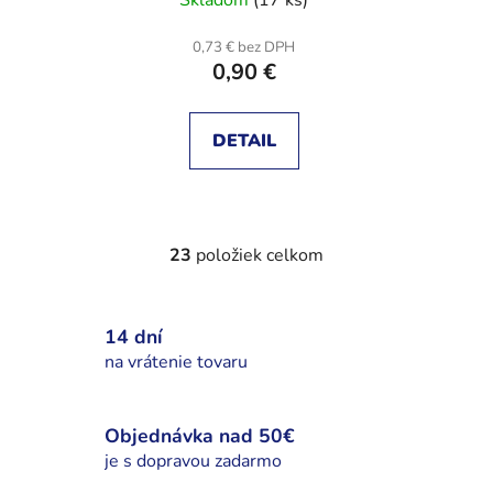
Skladom
(17 ks)
0,73 € bez DPH
0,90 €
DETAIL
23
položiek celkom
O
v
l
14 dní
á
d
na vrátenie tovaru
a
c
i
Objednávka nad 50€
e
je s dopravou zadarmo
p