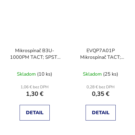
Mikrospínač B3U-
EVQP7A01P
1000PM TACT; SPST-
Mikrospínač TACT;
NO; pol: 2;
SPST; pol: 2;
0,05A/24VDC; SMT;
0,05A/12VDC; SMT;
Skladom
(10 ks)
Skladom
(25 ks)
1,5N; 2,5x3mm
2,2N; 1,35mm
1,06 € bez DPH
0,28 € bez DPH
1,30 €
0,35 €
DETAIL
DETAIL