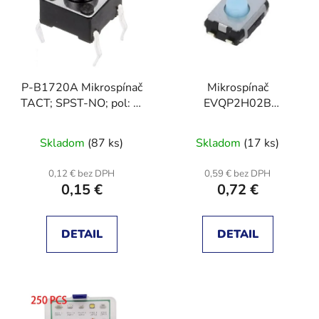
r
i
o
s
d
p
u
r
k
P-B1720A Mikrospínač
Mikrospínač
o
t
TACT; SPST-NO; pol: 2;
EVQP2H02B
d
o
0,05A/12VDC; THT;
4.7x3.5x1.65mm
u
v
1,6N
Skladom
(87 ks)
Skladom
(17 ks)
k
t
0,12 € bez DPH
0,59 € bez DPH
o
0,15 €
0,72 €
v
DETAIL
DETAIL