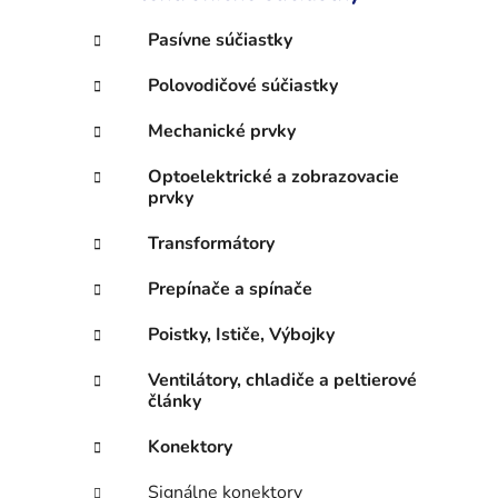
e
l
Pasívne súčiastky
Polovodičové súčiastky
Mechanické prvky
Optoelektrické a zobrazovacie
prvky
Transformátory
Prepínače a spínače
Poistky, Ističe, Výbojky
Ventilátory, chladiče a peltierové
články
Konektory
Signálne konektory