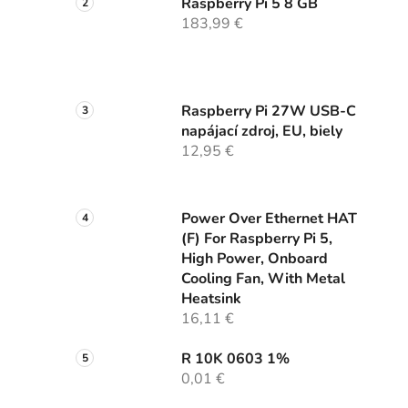
Raspberry Pi 5 8 GB
183,99 €
Raspberry Pi 27W USB-C
napájací zdroj, EU, biely
12,95 €
Power Over Ethernet HAT
(F) For Raspberry Pi 5,
High Power, Onboard
Cooling Fan, With Metal
Heatsink
16,11 €
R 10K 0603 1%
0,01 €