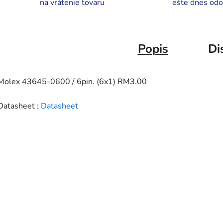
na vrátenie tovaru
ešte dnes odo
Popis
Di
Molex 43645-0600 / 6pin. (6x1) RM3.00
Datasheet :
Datasheet