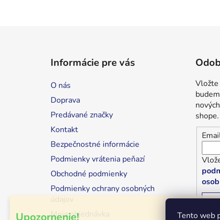
Z
á
Informácie pre vás
Odob
p
ä
Vložte
O nás
t
budeme
Doprava
i
nových
Predávané značky
shope.
e
Kontakt
Emai
Bezpečnostné informácie
Podmienky vrátenia peňazí
Vlože
podm
Obchodné podmienky
osob
Podmienky ochrany osobných
údajov
P
Moja objednávka
Upozornenie!
Tento web p