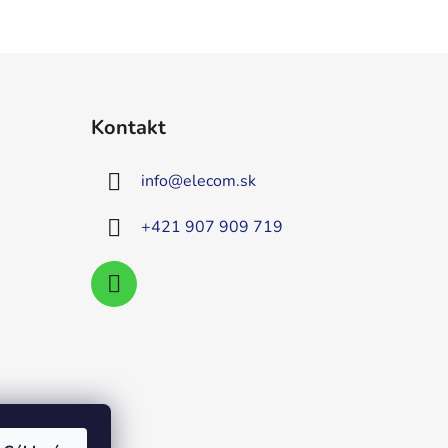
Kontakt
info
@
elecom.sk
+421 907 909 719