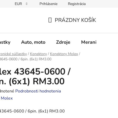
EUR
Prihlásenie
Registrácia
Obchodné podmienky
Podmienky ochrany osobných údajo
PRÁZDNY KOŠÍK
NÁKUPNÝ
KOŠÍK
astky
Auto, moto
Zdroje
Meranie - Spájk
ronické súčiastky
/
Konektory
/
Konektory Molex
/
645-0600 / 6pin. (6x1) RM3.00
ex 43645-0600 /
n. (6x1) RM3.00
rné
notené
Podrobnosti hodnotenia
enie
:
Molex
tu
43645-0600 / 6pin. (6x1) RM3.00