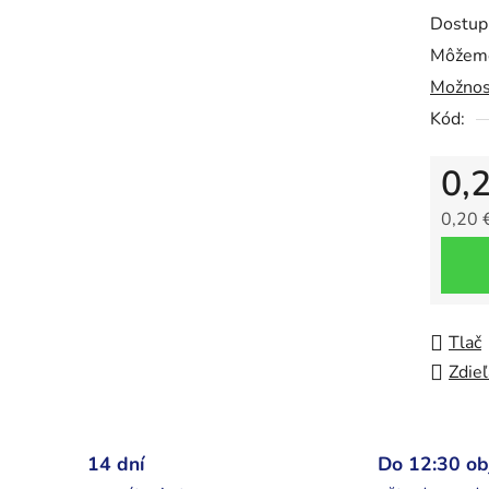
0,0
Dostup
z
Môžeme
5
Možnos
hviezdič
Kód:
0,
0,20 
Jedno
Tlač
Zdieľ
14 dní
Do 12:30 o