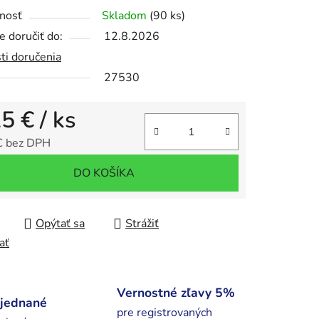
nosť
Skladom
(90 ks)
 doručiť do:
12.8.2026
ti doručenia
iek.
27530
25 €
/ ks
€ bez DPH
tková cena:
DO KOŠÍKA
Opýtať sa
Strážiť
ať
Vernostné zľavy 5%
bjednané
pre registrovaných