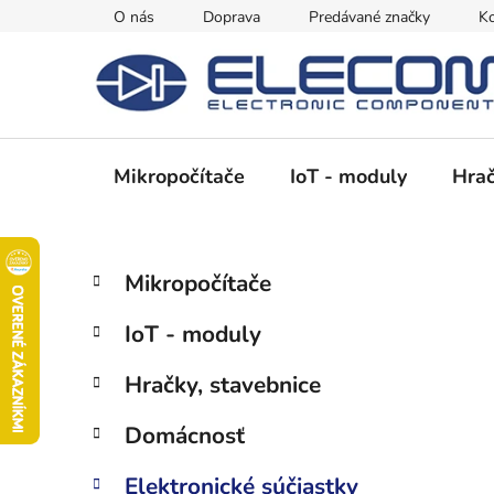
Prejsť
O nás
Doprava
Predávané značky
Ko
na
obsah
Mikropočítače
IoT - moduly
Hrač
B
K
Preskočiť
Mikropočítače
a
kategórie
o
t
č
IoT - moduly
e
n
g
ý
Hračky, stavebnice
ó
p
r
Domácnosť
i
a
e
n
Elektronické súčiastky