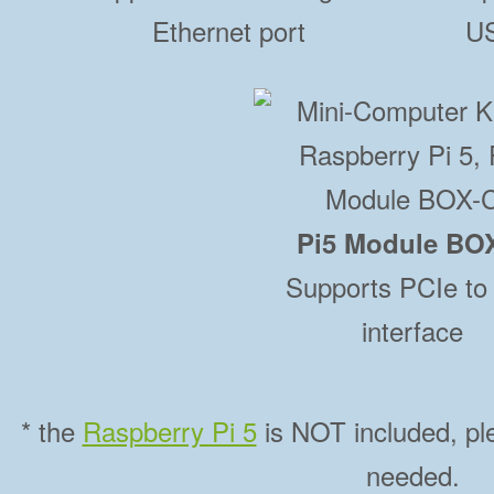
Ethernet port
US
Pi5 Module BO
Supports PCIe to
interface
* the
Raspberry Pi 5
is NOT included, pl
needed.