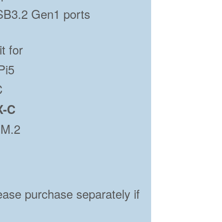
B3.2 Gen1 ports
X-C
 M.2
ease purchase separately if