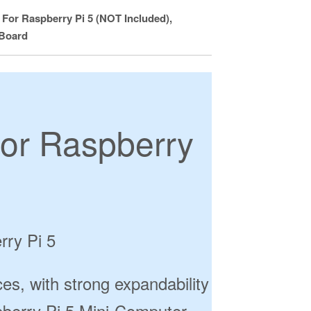
 For Raspberry Pi 5 (NOT Included),
 Board
For Raspberry
ry Pi 5
ces, with strong expandability
berry Pi 5 Mini-Computer