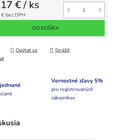
,17 €
/ ks
 € bez DPH
tková cena:
DO KOŠÍKA
Opýtať sa
Strážiť
ať
Vernostné zľavy 5%
bjednané
pre registrovaných
slané
zákazníkov
skusia