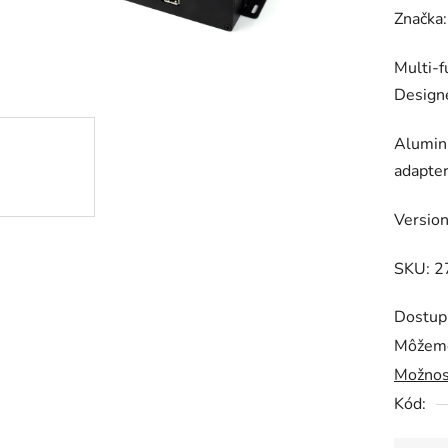
hodnot
Značka
produk
Multi-f
je
Designe
0,0
z
Aluminu
5
adapter
hviezdič
Version
SKU: 2
Dostup
Môžeme
Možnos
Kód: