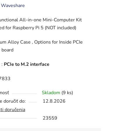
enie
:
Waveshare
tu
unctional All-in-one Mini-Computer Kit
d for Raspberry Pi 5 (NOT included)
m Alloy Case , Options for Inside PCIe
 board
iek.
 :
PCIe to M.2 interface
7833
nosť
Skladom
(9 ks)
 doručiť do:
12.8.2026
ti doručenia
23559