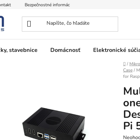
ntakt
Bezpečnostné informácie
Podmienky vrátenia peňazí
ky, stavebnice
Domácnosť
Elektronické súči
Domov
/
Mikro
Case
/
M
for Rasp
Mul
one
Des
Pi 
Prieme
Neohod