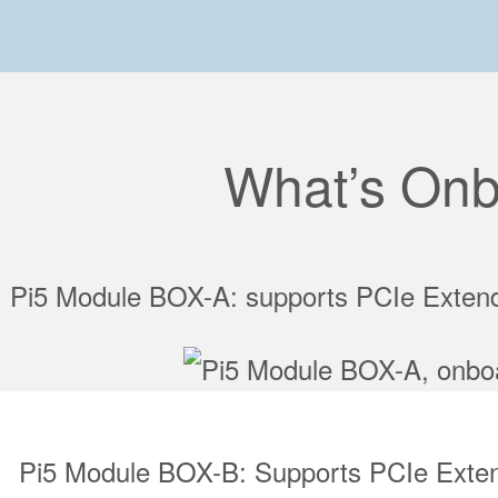
What’s On
Pi5 Module BOX-A: supports PCIe Extendi
Pi5 Module BOX-B: Supports PCIe Exte