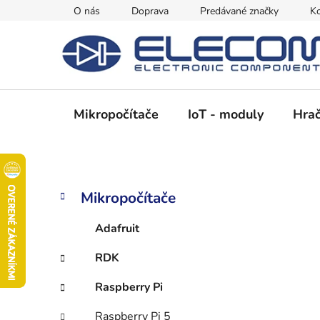
Prejsť
O nás
Doprava
Predávané značky
Ko
na
obsah
Mikropočítače
IoT - moduly
Hrač
B
K
Preskočiť
Mikropočítače
a
kategórie
o
t
č
Adafruit
e
n
g
RDK
ý
ó
p
r
Raspberry Pi
i
a
e
Raspberry Pi 5