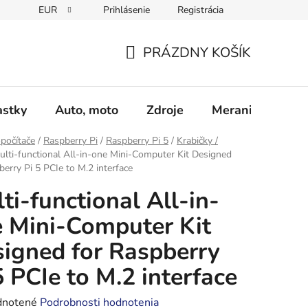
EUR
Prihlásenie
Registrácia
Obchodné podmienky
Podmienky ochrany osobných údajo
PRÁZDNY KOŠÍK
NÁKUPNÝ
KOŠÍK
astky
Auto, moto
Zdroje
Meranie - Spájk
počítače
/
Raspberry Pi
/
Raspberry Pi 5
/
Krabičky /
ulti-functional All-in-one Mini-Computer Kit Designed
berry Pi 5 PCIe to M.2 interface
ti-functional All-in-
 Mini-Computer Kit
igned for Raspberry
5 PCIe to M.2 interface
rné
notené
Podrobnosti hodnotenia