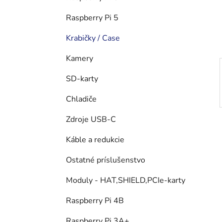
n
e
Raspberry Pi 5
l
Krabičky / Case
Kamery
SD-karty
Chladiče
Zdroje USB-C
Káble a redukcie
Ostatné príslušenstvo
Moduly - HAT,SHIELD,PCIe-karty
Raspberry Pi 4B
Raspberry Pi 3A+