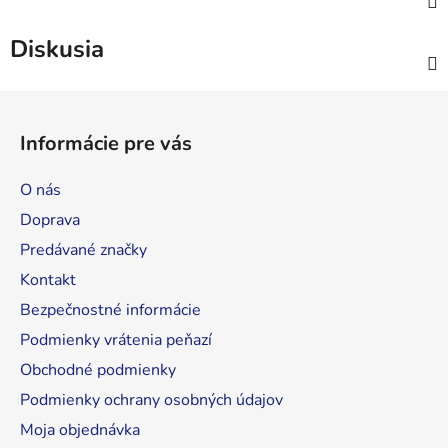
Diskusia
Z
á
Informácie pre vás
p
ä
O nás
t
Doprava
i
Predávané značky
e
Kontakt
Bezpečnostné informácie
Podmienky vrátenia peňazí
Obchodné podmienky
Podmienky ochrany osobných údajov
Moja objednávka