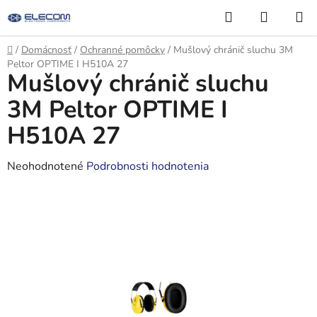
Prejsť
Hľadať
NÁKUP
na
KOŠÍK
obsah
Domov
/
Domácnosť
/
Ochranné pomôcky
/
Mušlový chránič sluchu 3M
Peltor OPTIME I H510A 27
Mušlový chránič sluchu
3M Peltor OPTIME I
H510A 27
Priemerné
Neohodnotené
Podrobnosti hodnotenia
hodnotenie
produktu
je
0,0
z
5
hviezdičiek.