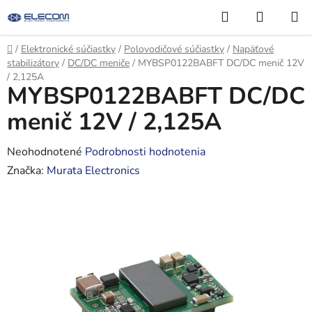
Prejsť
Hľadať
NÁKUP
na
KOŠÍK
obsah
Domov
/
Elektronické súčiastky
/
Polovodičové súčiastky
/
Napäťové
stabilizátory
/
DC/DC meniče
/
MYBSP0122BABFT DC/DC menič 12V
/ 2,125A
MYBSP0122BABFT DC/DC
menič 12V / 2,125A
Priemerné
Neohodnotené
Podrobnosti hodnotenia
hodnotenie
Značka:
Murata Electronics
produktu
je
0,0
z
5
hviezdičiek.