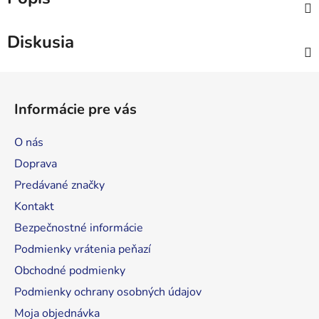
Diskusia
Z
á
Informácie pre vás
p
ä
O nás
t
Doprava
i
Predávané značky
e
Kontakt
Bezpečnostné informácie
Podmienky vrátenia peňazí
Obchodné podmienky
Podmienky ochrany osobných údajov
Moja objednávka