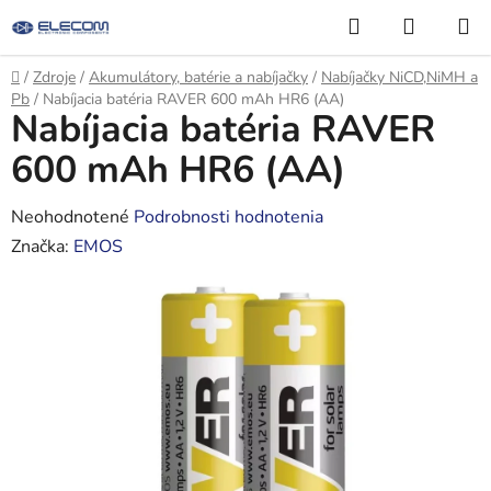
Prejsť
Hľadať
NÁKUP
na
KOŠÍK
obsah
Domov
/
Zdroje
/
Akumulátory, batérie a nabíjačky
/
Nabíjačky NiCD,NiMH a
Pb
/
Nabíjacia batéria RAVER 600 mAh HR6 (AA)
Nabíjacia batéria RAVER
600 mAh HR6 (AA)
Priemerné
Neohodnotené
Podrobnosti hodnotenia
hodnotenie
Značka:
EMOS
produktu
je
0,0
z
5
hviezdičiek.