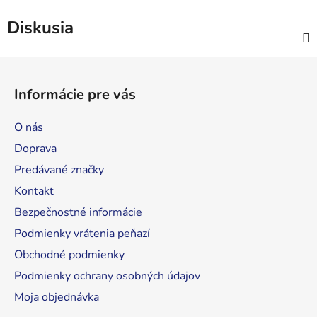
Diskusia
Z
á
Informácie pre vás
p
ä
O nás
t
Doprava
i
Predávané značky
e
Kontakt
Bezpečnostné informácie
Podmienky vrátenia peňazí
Obchodné podmienky
Podmienky ochrany osobných údajov
Moja objednávka