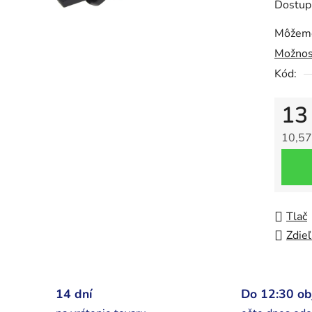
0,0
Dostup
z
Môžeme
5
Možnos
hviezdič
Kód:
13
10,57
Jedno
Tlač
Zdieľ
14 dní
Do 12:30 o