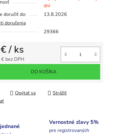
nosť
dní
 doručiť do:
13.8.2026
ti doručenia
iek.
29366
 €
/ ks
 € bez DPH
tková cena:
DO KOŠÍKA
Opýtať sa
Strážiť
ať
Vernostné zľavy 5%
bjednané
pre registrovaných