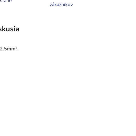
slané
zákazníkov
skusia
8-2.5mm².