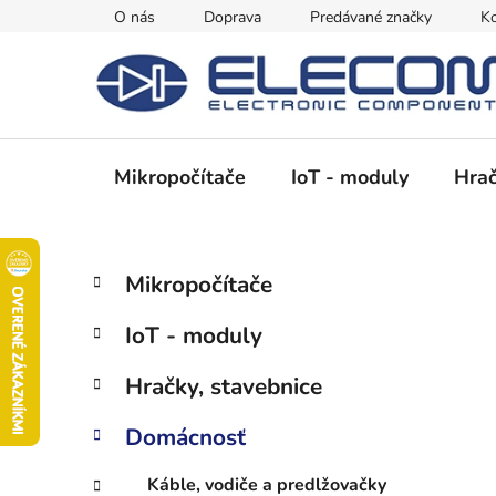
Prejsť
O nás
Doprava
Predávané značky
Ko
na
obsah
Mikropočítače
IoT - moduly
Hrač
B
K
Preskočiť
Mikropočítače
a
kategórie
o
t
č
IoT - moduly
e
n
g
ý
Hračky, stavebnice
ó
p
r
Domácnosť
i
a
e
n
Káble, vodiče a predlžovačky