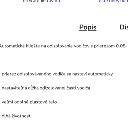
na vrátenie tovaru
ešte dnes odo
Popis
Di
Automatické kliešte na odizolovanie vodičov s prierezom 0.0
- prierez odizolovávaného vodiča sa nastaví automaticky
- nastaviteľná dĺžka odizolovanej časti vodiča
- veľmi odolné plastové telo
- dlhá životnosť