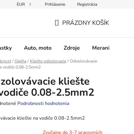
EUR
Prihlásenie
Registrácia
Obchodné podmienky
Podmienky ochrany osobných údajo
PRÁZDNY KOŠÍK
NÁKUPNÝ
KOŠÍK
astky
Auto, moto
Zdroje
Meranie - Spájk
cnosť
/
Dielňa
/
Kliešte odizolovacie
/
Odizolovávacie
na vodiče 0.08-2.5mm2
zolovávacie kliešte
vodiče 0.08-2.5mm2
rné
notené
Podrobnosti hodnotenia
enie
vávacie kliešte na vodiče 0.08-2.5mm2
tu
Zvyčajne do 3-7 pracovných