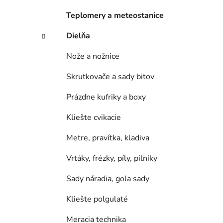
e
l
Teplomery a meteostanice
Dielňa
Nože a nožnice
Skrutkovače a sady bitov
Prázdne kufriky a boxy
Kliešte cvikacie
Metre, pravítka, kladiva
Vrtáky, frézky, píly, pilníky
Sady náradia, gola sady
Kliešte polgulaté
Meracia technika