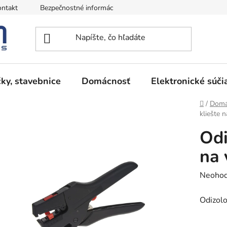
ntakt
Bezpečnostné informácie
Podmienky vrátenia peňazí
ky, stavebnice
Domácnosť
Elektronické súči
Domov
/
Domá
kliešte 
Odi
na 
Prieme
Neohod
hodnot
Odizolo
produk
je