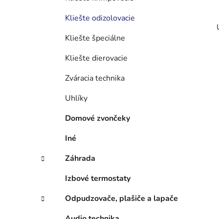
Kliešte odizolovacie
Kliešte špeciálne
Kliešte dierovacie
Zváracia technika
Uhlíky
Domové zvončeky
Iné
Záhrada
Izbové termostaty
Odpudzovače, plašiče a lapače
Audio technika