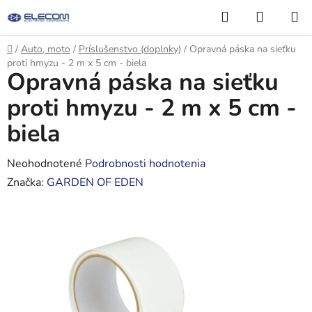
Prejsť
Hľadať
NÁKUP
na
KOŠÍK
obsah
Domov
/
Auto, moto
/
Príslušenstvo (doplnky)
/
Opravná páska na sieťku
proti hmyzu - 2 m x 5 cm - biela
Opravná páska na sieťku
proti hmyzu - 2 m x 5 cm -
biela
Priemerné
Neohodnotené
Podrobnosti hodnotenia
hodnotenie
Značka:
GARDEN OF EDEN
produktu
je
0,0
z
5
hviezdičiek.