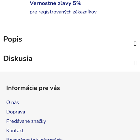
Vernostné zľavy 5%
pre registrovaných zákazníkov
Popis
Diskusia
Z
á
Informácie pre vás
p
ä
O nás
t
Doprava
i
Predávané značky
e
Kontakt