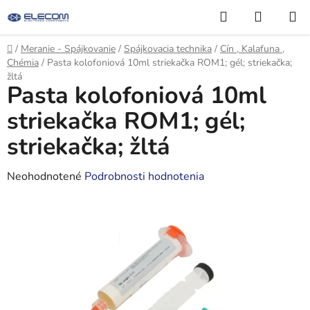
Prejsť
Hľadať
NÁKUP
na
KOŠÍK
obsah
Domov
/
Meranie - Spájkovanie
/
Spájkovacia technika
/
Cín , Kalafuna ,
Chémia
/
Pasta kolofoniová 10ml striekačka ROM1; gél; striekačka;
žltá
Pasta kolofoniová 10ml
striekačka ROM1; gél;
striekačka; žltá
Priemerné
Neohodnotené
Podrobnosti hodnotenia
hodnotenie
produktu
je
0,0
z
5
hviezdičiek.