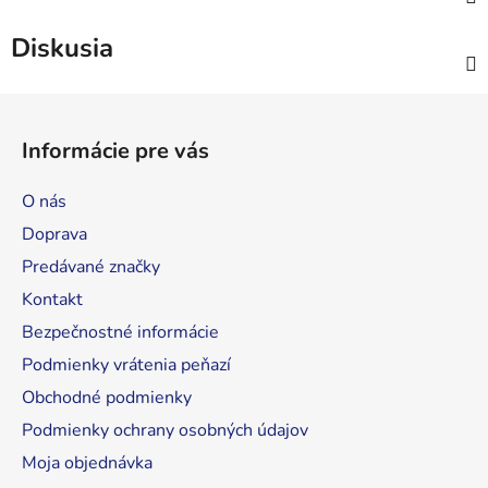
Diskusia
Z
á
Informácie pre vás
p
ä
O nás
t
Doprava
i
Predávané značky
e
Kontakt
Bezpečnostné informácie
Podmienky vrátenia peňazí
Obchodné podmienky
Podmienky ochrany osobných údajov
Moja objednávka