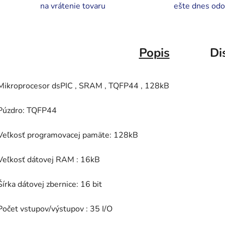
na vrátenie tovaru
ešte dnes odo
Popis
Di
Mikroprocesor dsPIC , SRAM , TQFP44 , 128kB
Púzdro: TQFP44
Veľkosť programovacej pamäte: 128kB
Veľkosť dátovej RAM : 16kB
Šírka dátovej zbernice: 16 bit
Počet vstupov/výstupov : 35 I/O