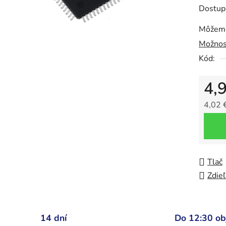
z
Dostup
5
Môžeme
hviezdič
Možnos
Kód:
4,
4,02 
Jedno
Tlač
Zdieľ
14 dní
Do 12:30 o