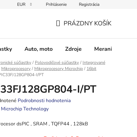
EUR
Prihlásenie
Registrácia
Obchodné podmienky
Podmienky ochrany osobných údajo
PRÁZDNY KOŠÍK
NÁKUPNÝ
KOŠÍK
astky
Auto, moto
Zdroje
Meranie - Spájk
ronické súčiastky
/
Polovodičové súčiastky
/
Integrované
Mikroprocesory
/
Mikroprocesory Microchip
/
16bit
PIC33FJ128GP804-I/PT
C33FJ128GP804-I/PT
rné
notené
Podrobnosti hodnotenia
enie
:
Microchip Technology
tu
rocesor dsPIC , SRAM , TQFP44 , 128kB