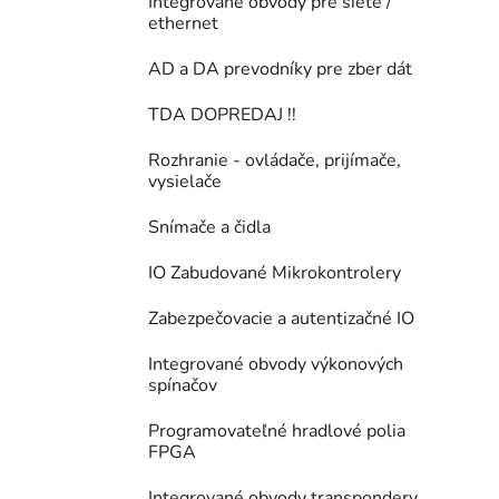
Integrované obvody pre siete /
ethernet
AD a DA prevodníky pre zber dát
TDA DOPREDAJ !!
Rozhranie - ovládače, prijímače,
vysielače
Snímače a čidla
IO Zabudované Mikrokontrolery
Zabezpečovacie a autentizačné IO
Integrované obvody výkonových
spínačov
Programovateľné hradlové polia
FPGA
Integrované obvody transpondery