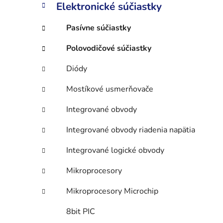
n
Elektronické súčiastky
e
l
Pasívne súčiastky
Polovodičové súčiastky
Diódy
Mostíkové usmerňovače
Integrované obvody
Integrované obvody riadenia napätia
Integrované logické obvody
Mikroprocesory
Mikroprocesory Microchip
8bit PIC