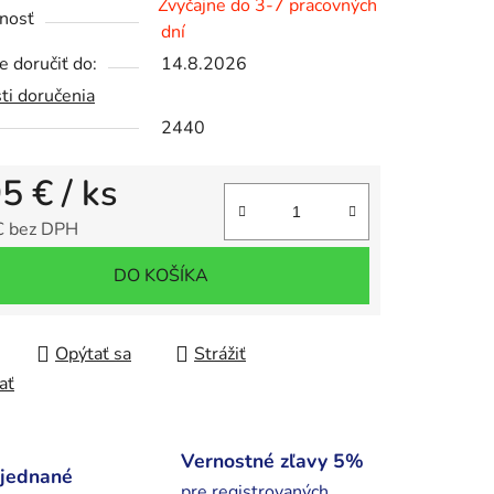
Zvyčajne do 3-7 pracovných
nosť
dní
 doručiť do:
14.8.2026
iek.
ti doručenia
2440
95 €
/ ks
€ bez DPH
tková cena:
DO KOŠÍKA
Opýtať sa
Strážiť
ať
Vernostné zľavy 5%
bjednané
pre registrovaných