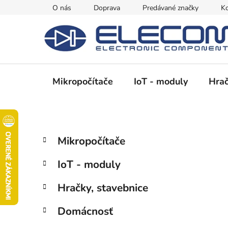
Prejsť
O nás
Doprava
Predávané značky
Ko
na
obsah
Mikropočítače
IoT - moduly
Hrač
B
K
Preskočiť
Mikropočítače
a
kategórie
o
t
č
IoT - moduly
e
n
g
ý
Hračky, stavebnice
ó
p
r
Domácnosť
i
a
e