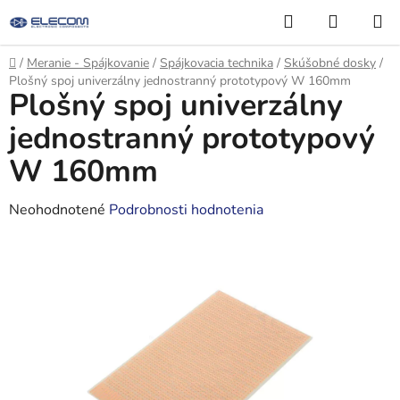
Prejsť
Hľadať
NÁKUP
na
KOŠÍK
obsah
Domov
/
Meranie - Spájkovanie
/
Spájkovacia technika
/
Skúšobné dosky
/
Plošný spoj univerzálny jednostranný prototypový W 160mm
Plošný spoj univerzálny
jednostranný prototypový
W 160mm
Priemerné
Neohodnotené
Podrobnosti hodnotenia
hodnotenie
produktu
je
0,0
z
5
hviezdičiek.