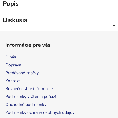
Popis
Diskusia
Z
á
Informácie pre vás
p
ä
O nás
t
Doprava
i
Predávané značky
e
Kontakt
Bezpečnostné informácie
Podmienky vrátenia peňazí
Obchodné podmienky
Podmienky ochrany osobných údajov