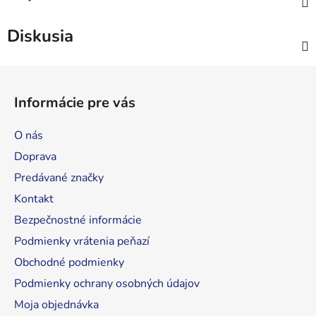
Diskusia
Z
á
Informácie pre vás
p
ä
O nás
t
Doprava
i
Predávané značky
e
Kontakt
Bezpečnostné informácie
Podmienky vrátenia peňazí
Obchodné podmienky
Podmienky ochrany osobných údajov
Moja objednávka