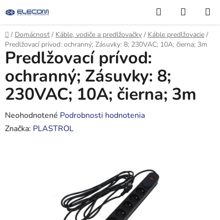
Prejsť
Hľadať
NÁKUP
na
KOŠÍK
obsah
Domov
/
Domácnosť
/
Káble, vodiče a predlžovačky
/
Káble predlžovacie
/
Predlžovací prívod: ochranný; Zásuvky: 8; 230VAC; 10A; čierna; 3m
Predlžovací prívod:
ochranný; Zásuvky: 8;
230VAC; 10A; čierna; 3m
Priemerné
Neohodnotené
Podrobnosti hodnotenia
hodnotenie
Značka:
PLASTROL
produktu
je
0,0
z
5
hviezdičiek.