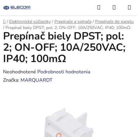
Prejsť
Hľadať
NÁKUP
na
KOŠÍK
obsah
Domov
/
Elektronické súčiastky
/
Prepínače a spínače
/
Prepínače do panelu
/
Prepínač biely DPST; pol: 2; ON-OFF; 10A/250VAC; IP40; 100mΩ
Prepínač biely DPST; pol:
2; ON-OFF; 10A/250VAC;
IP40; 100mΩ
Priemerné
Neohodnotené
Podrobnosti hodnotenia
hodnotenie
Značka:
MARQUARDT
produktu
je
0,0
z
5
hviezdičiek.