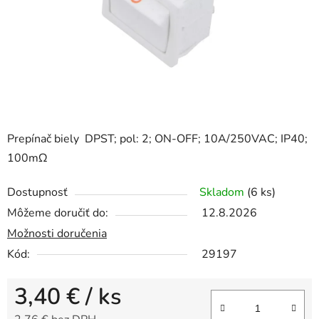
Prepínač biely DPST; pol: 2; ON-OFF; 10A/250VAC; IP40;
100mΩ
Dostupnosť
Skladom
(6 ks)
Môžeme doručiť do:
12.8.2026
Možnosti doručenia
Kód:
29197
3,40 €
/ ks