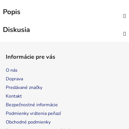
Popis
Diskusia
Z
á
Informácie pre vás
p
ä
O nás
t
Doprava
i
Predávané značky
e
Kontakt
Bezpečnostné informácie
Podmienky vrátenia peňazí
Obchodné podmienky