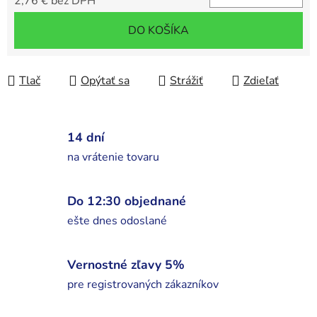
2,76 € bez DPH
Jednotková cena:
DO KOŠÍKA
Tlač
Opýtať sa
Strážiť
Zdieľať
14 dní
na vrátenie tovaru
Do 12:30 objednané
ešte dnes odoslané
Vernostné zľavy 5%
pre registrovaných zákazníkov