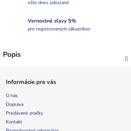
ešte dnes odoslané
Vernostné zľavy 5%
pre registrovaných zákazníkov
Popis
Z
á
Informácie pre vás
p
ä
O nás
t
Doprava
i
Predávané značky
e
Kontakt
Bezpečnostné informácie