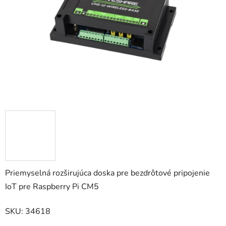
hviezdičiek.
Priemyselná rozširujúca doska pre bezdrôtové pripojenie
IoT pre Raspberry Pi CM5
SKU: 34618