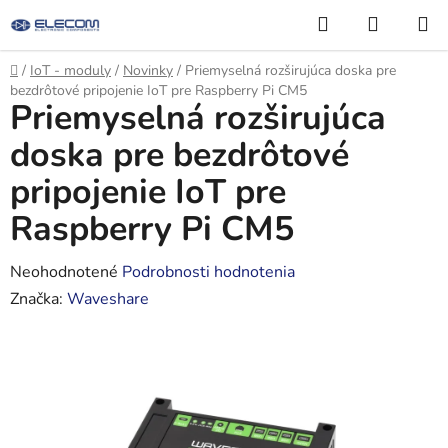
Prejsť
Hľadať
NÁKUP
na
KOŠÍK
obsah
Domov
/
IoT - moduly
/
Novinky
/
Priemyselná rozširujúca doska pre
bezdrôtové pripojenie IoT pre Raspberry Pi CM5
Priemyselná rozširujúca
doska pre bezdrôtové
pripojenie IoT pre
Raspberry Pi CM5
Priemerné
Neohodnotené
Podrobnosti hodnotenia
hodnotenie
Značka:
Waveshare
produktu
je
0,0
z
5