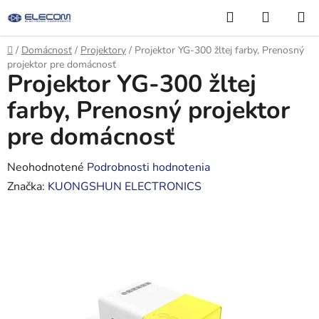
Prejsť
Hľadať
NÁKUP
na
KOŠÍK
obsah
Domov
/
Domácnosť
/
Projektory
/
Projektor YG-300 žltej farby, Prenosný
projektor pre domácnosť
Projektor YG-300 žltej
farby, Prenosný projektor
pre domácnosť
Priemerné
Neohodnotené
Podrobnosti hodnotenia
hodnotenie
Značka:
KUONGSHUN ELECTRONICS
produktu
je
0,0
z
5
hviezdičiek.