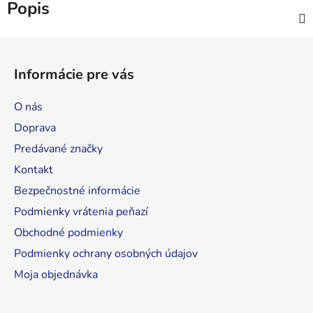
Popis
Z
á
Informácie pre vás
p
ä
O nás
t
Doprava
i
Predávané značky
e
Kontakt
Bezpečnostné informácie
Podmienky vrátenia peňazí
Obchodné podmienky
Podmienky ochrany osobných údajov
Moja objednávka