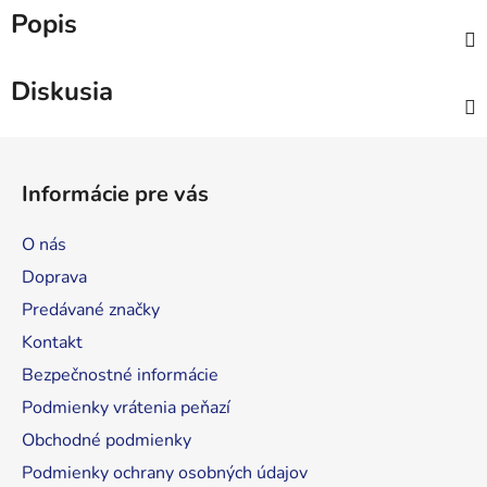
Popis
Diskusia
Z
á
Informácie pre vás
p
ä
O nás
t
Doprava
i
Predávané značky
e
Kontakt
Bezpečnostné informácie
Podmienky vrátenia peňazí
Obchodné podmienky
Podmienky ochrany osobných údajov