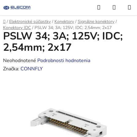
Prejsť
Hľadať
NÁKUP
na
KOŠÍK
obsah
Domov
/
Elektronické súčiastky
/
Konektory
/
Signálne konektory
/
Konektory IDC
/
PSLW 34; 3A; 125V; IDC; 2,54mm; 2x17
PSLW 34; 3A; 125V; IDC;
2,54mm; 2x17
Priemerné
Neohodnotené
Podrobnosti hodnotenia
hodnotenie
Značka:
CONNFLY
produktu
je
0,0
z
5
hviezdičiek.