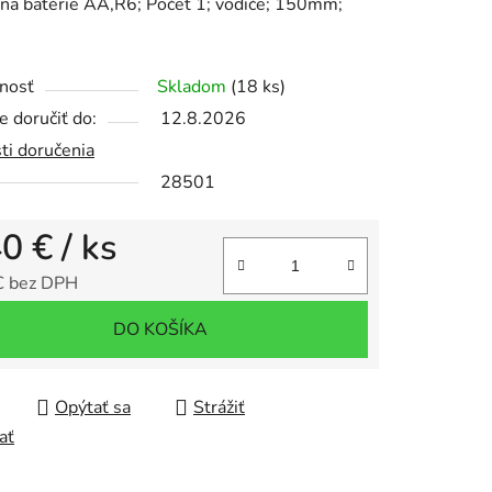
na batérie AA,R6; Počet 1; vodiče; 150mm;
tu
nosť
Skladom
(18 ks)
 doručiť do:
12.8.2026
ti doručenia
iek.
28501
40 €
/ ks
€ bez DPH
tková cena:
DO KOŠÍKA
Opýtať sa
Strážiť
ať