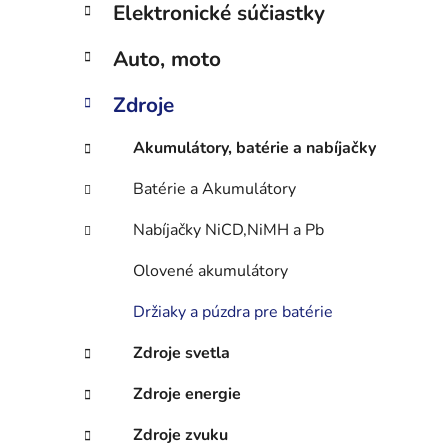
n
Elektronické súčiastky
e
l
Auto, moto
Zdroje
Akumulátory, batérie a nabíjačky
Batérie a Akumulátory
Nabíjačky NiCD,NiMH a Pb
Olovené akumulátory
Držiaky a púzdra pre batérie
Zdroje svetla
Zdroje energie
Zdroje zvuku