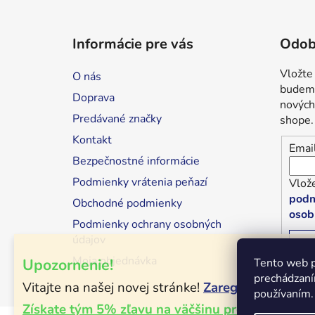
Z
á
Informácie pre vás
Odob
p
ä
Vložte
O nás
t
budeme
Doprava
i
nových
Predávané značky
shope.
e
Kontakt
Emai
Bezpečnostné informácie
Podmienky vrátenia peňazí
Vlože
podm
Obchodné podmienky
osob
Podmienky ochrany osobných
údajov
P
Moja objednávka
Upozornenie!
Tento web p
prechádzaní
Vitajte na našej novej stránke!
Zaregistrujte sa!
používaním.
Získate tým 5% zľavu na väčšinu produktov!