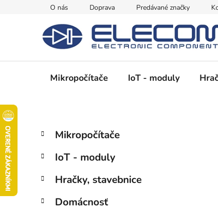
Prejsť
O nás
Doprava
Predávané značky
Ko
na
obsah
Mikropočítače
IoT - moduly
Hrač
B
K
Preskočiť
Mikropočítače
a
kategórie
o
t
č
IoT - moduly
e
n
g
ý
Hračky, stavebnice
ó
p
r
Domácnosť
i
a
e