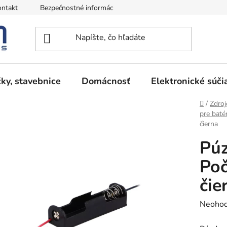
ntakt
Bezpečnostné informácie
Podmienky vrátenia peňazí
ky, stavebnice
Domácnosť
Elektronické súči
Domov
/
Zdroj
pre batér
čierna
Púz
Poč
čie
Prieme
Neohod
hodnot