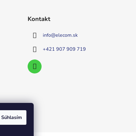
Kontakt
info
@
elecom.sk
+421 907 909 719
Súhlasím