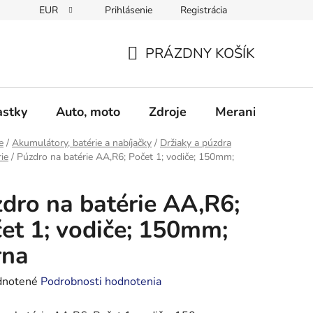
EUR
Prihlásenie
Registrácia
Obchodné podmienky
Podmienky ochrany osobných údajo
PRÁZDNY KOŠÍK
NÁKUPNÝ
KOŠÍK
astky
Auto, moto
Zdroje
Meranie - Spájk
e
/
Akumulátory, batérie a nabíjačky
/
Držiaky a púzdra
ie
/
Púzdro na batérie AA,R6; Počet 1; vodiče; 150mm;
dro na batérie AA,R6;
et 1; vodiče; 150mm;
rna
rné
notené
Podrobnosti hodnotenia
enie