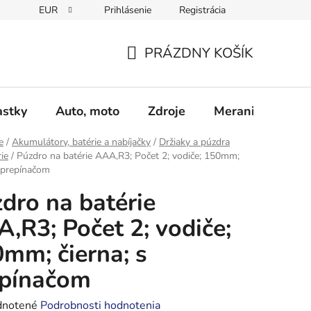
EUR
Prihlásenie
Registrácia
Obchodné podmienky
Podmienky ochrany osobných údajo
PRÁZDNY KOŠÍK
NÁKUPNÝ
KOŠÍK
astky
Auto, moto
Zdroje
Meranie - Spájk
e
/
Akumulátory, batérie a nabíjačky
/
Držiaky a púzdra
ie
/
Púzdro na batérie AAA,R3; Počet 2; vodiče; 150mm;
s prepínačom
dro na batérie
,R3; Počet 2; vodiče;
mm; čierna; s
epínačom
rné
notené
Podrobnosti hodnotenia