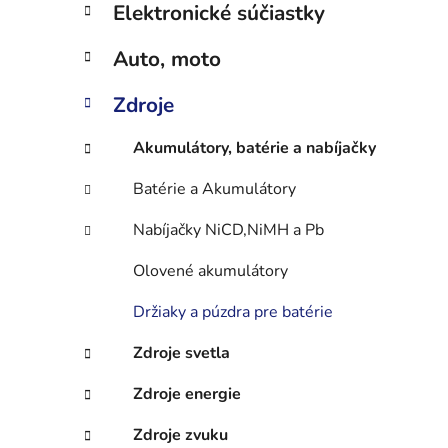
n
Elektronické súčiastky
e
l
Auto, moto
Zdroje
Akumulátory, batérie a nabíjačky
Batérie a Akumulátory
Nabíjačky NiCD,NiMH a Pb
Olovené akumulátory
Držiaky a púzdra pre batérie
Zdroje svetla
Zdroje energie
Zdroje zvuku