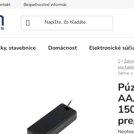
ntakt
Bezpečnostné informácie
Podmienky vrátenia peňazí
ky, stavebnice
Domácnosť
Elektronické súči
Domov
/
Zdroj
pre batér
čierna; 
Púz
AAA
150
pr
Prieme
Neohod