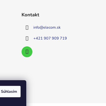
Kontakt
info
@
elecom.sk
+421 907 909 719
Súhlasím