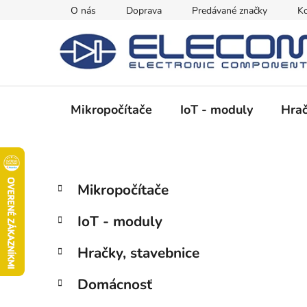
Prejsť
O nás
Doprava
Predávané značky
Ko
na
obsah
Mikropočítače
IoT - moduly
Hrač
B
K
Preskočiť
Mikropočítače
a
kategórie
o
t
č
IoT - moduly
e
n
g
ý
Hračky, stavebnice
ó
p
r
Domácnosť
i
a
e