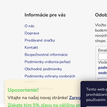
Z
á
Informácie pre vás
Odob
p
ä
Vložte
O nás
t
budeme
Doprava
i
nových
Predávané značky
shope.
e
Kontakt
Emai
Bezpečnostné informácie
Podmienky vrátenia peňazí
Vlože
podm
Obchodné podmienky
osob
Podmienky ochrany osobných
údajov
P
Moja objednávka
Upozornenie!
Tento web p
prechádzaní
Vitajte na našej novej stránke!
Zaregistrujte sa!
používaním.
Získate tým 5% zľavu na väčšinu produktov!