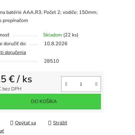
enie
na batérie AAA,R3; Počet 2; vodiče; 150mm;
tu
 s prepínačom
nosť
Skladom
(22 ks)
 doručiť do:
10.8.2026
ti doručenia
iek.
28510
25 €
/ ks
€ bez DPH
tková cena:
DO KOŠÍKA
Opýtať sa
Strážiť
ať