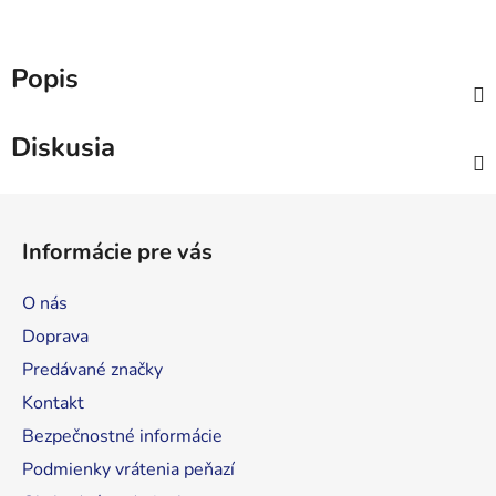
Popis
Diskusia
Z
á
Informácie pre vás
p
ä
O nás
t
Doprava
i
Predávané značky
e
Kontakt
Bezpečnostné informácie
Podmienky vrátenia peňazí