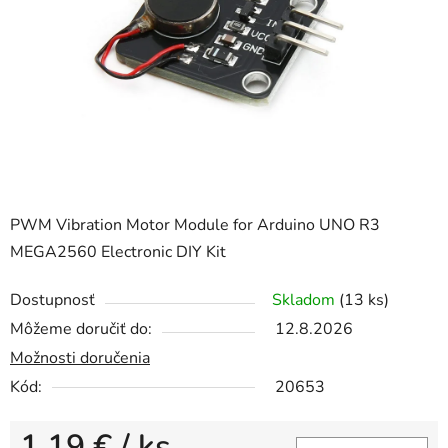
5
hviezdičiek.
PWM Vibration Motor Module for Arduino UNO R3
MEGA2560 Electronic DIY Kit
Dostupnosť
Skladom
(13 ks)
Môžeme doručiť do:
12.8.2026
Možnosti doručenia
Kód:
20653
1,19 €
/ ks