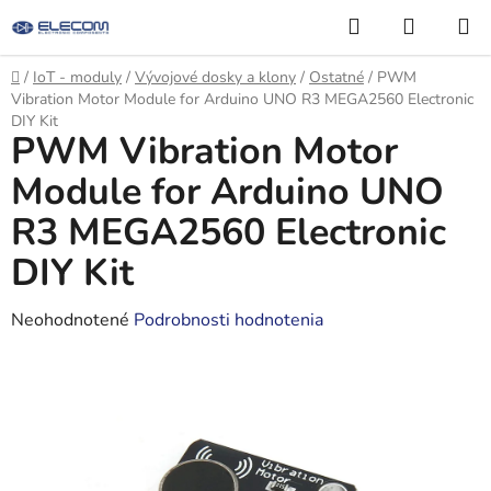
Prejsť
Hľadať
NÁKUP
na
KOŠÍK
obsah
Domov
/
IoT - moduly
/
Vývojové dosky a klony
/
Ostatné
/
PWM
Vibration Motor Module for Arduino UNO R3 MEGA2560 Electronic
DIY Kit
PWM Vibration Motor
Module for Arduino UNO
R3 MEGA2560 Electronic
DIY Kit
Priemerné
Neohodnotené
Podrobnosti hodnotenia
hodnotenie
produktu
je
0,0
z