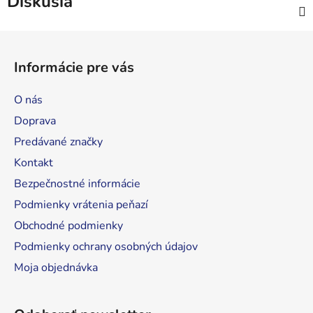
Diskusia
Z
á
Informácie pre vás
p
ä
O nás
t
Doprava
i
Predávané značky
e
Kontakt
Bezpečnostné informácie
Podmienky vrátenia peňazí
Obchodné podmienky
Podmienky ochrany osobných údajov
Moja objednávka