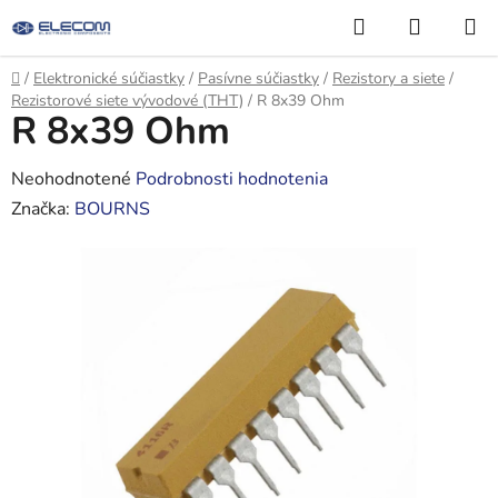
Prejsť
Hľadať
NÁKUP
na
KOŠÍK
obsah
Domov
/
Elektronické súčiastky
/
Pasívne súčiastky
/
Rezistory a siete
/
Rezistorové siete vývodové (THT)
/
R 8x39 Ohm
R 8x39 Ohm
Priemerné
Neohodnotené
Podrobnosti hodnotenia
hodnotenie
Značka:
BOURNS
produktu
je
0,0
z
5
hviezdičiek.