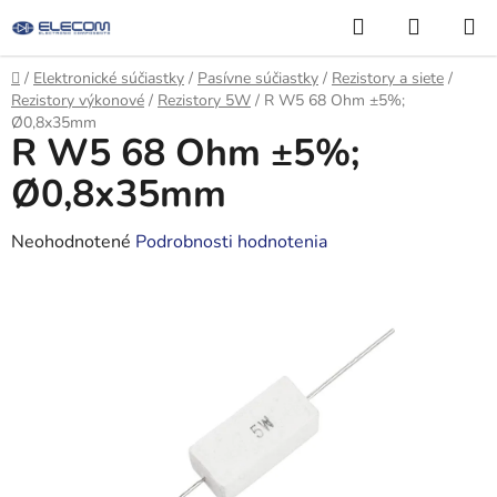
Prejsť
Hľadať
NÁKUP
na
KOŠÍK
obsah
Domov
/
Elektronické súčiastky
/
Pasívne súčiastky
/
Rezistory a siete
/
Rezistory výkonové
/
Rezistory 5W
/
R W5 68 Ohm ±5%;
Ø0,8x35mm
R W5 68 Ohm ±5%;
Ø0,8x35mm
Priemerné
Neohodnotené
Podrobnosti hodnotenia
hodnotenie
produktu
je
0,0
z
5
hviezdičiek.