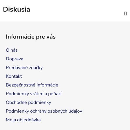
Diskusia
Z
á
Informácie pre vás
p
ä
O nás
t
Doprava
i
Predávané značky
e
Kontakt
Bezpečnostné informácie
Podmienky vrátenia peňazí
Obchodné podmienky
Podmienky ochrany osobných údajov
Moja objednávka