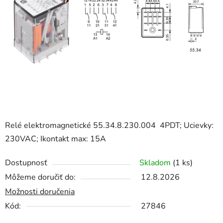
5
hviezdičiek.
Relé elektromagnetické 55.34.8.230.004 4PDT; Ucievky:
230VAC; Ikontakt max: 15A
Dostupnosť
Skladom
(1 ks)
Môžeme doručiť do:
12.8.2026
Možnosti doručenia
Kód:
27846