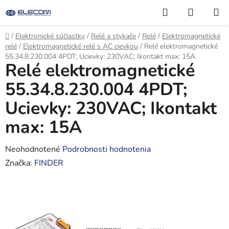
Prejsť
Hľadať
NÁKUP
na
KOŠÍK
obsah
Domov
/
Elektronické súčiastky
/
Relé a stykače
/
Relé
/
Elektromagnetické
relé
/
Elektromagnetické relé s AC cievkou
/
Relé elektromagnetické
55.34.8.230.004 4PDT; Ucievky: 230VAC; Ikontakt max: 15A
Relé elektromagnetické
55.34.8.230.004 4PDT;
Ucievky: 230VAC; Ikontakt
max: 15A
Priemerné
Neohodnotené
Podrobnosti hodnotenia
hodnotenie
Značka:
FINDER
produktu
je
0,0
z