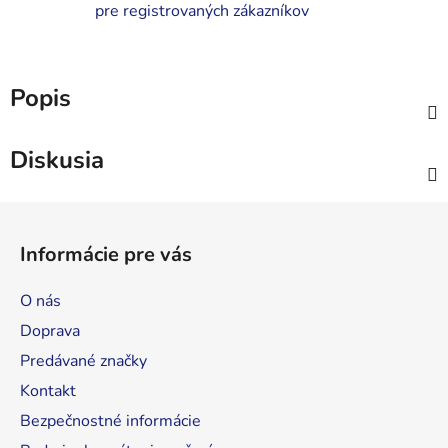
pre registrovaných zákazníkov
Popis
Diskusia
Z
á
Informácie pre vás
p
ä
O nás
t
Doprava
i
Predávané značky
e
Kontakt
Bezpečnostné informácie