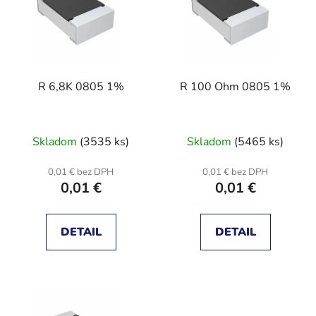
r
i
o
s
d
p
u
r
k
R 6,8K 0805 1%
R 100 Ohm 0805 1%
o
t
d
o
u
v
Skladom
(3535 ks)
Skladom
(5465 ks)
k
t
0,01 € bez DPH
0,01 € bez DPH
o
0,01 €
0,01 €
v
DETAIL
DETAIL