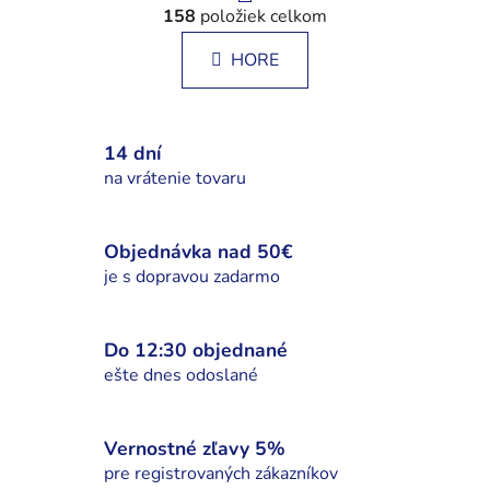
á
158
položiek celkom
v
n
l
k
HORE
á
o
d
v
a
a
c
n
14 dní
i
i
na vrátenie tovaru
e
e
p
r
Objednávka nad 50€
v
je s dopravou zadarmo
k
y
v
Do 12:30 objednané
ý
ešte dnes odoslané
p
i
s
Vernostné zľavy 5%
u
pre registrovaných zákazníkov