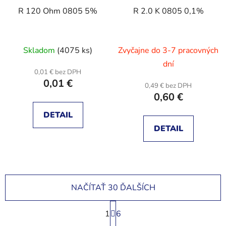
R 120 Ohm 0805 5%
R 2.0 K 0805 0,1%
Skladom
(4075 ks)
Zvyčajne do 3-7 pracovných
dní
0,01 € bez DPH
0,01 €
0,49 € bez DPH
0,60 €
DETAIL
DETAIL
NAČÍTAŤ 30 ĎALŠÍCH
S
1
t
6
r
O