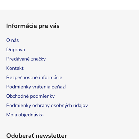
Z
á
Informácie pre vás
p
ä
O nás
t
Doprava
i
Predávané značky
e
Kontakt
Bezpečnostné informácie
Podmienky vrátenia peňazí
Obchodné podmienky
Podmienky ochrany osobných údajov
Moja objednávka
Odoberať newsletter