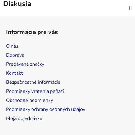
Diskusia
Z
á
Informácie pre vás
p
ä
O nás
t
Doprava
i
Predávané značky
e
Kontakt
Bezpečnostné informácie
Podmienky vrátenia peňazí
Obchodné podmienky
Podmienky ochrany osobných údajov
Moja objednávka