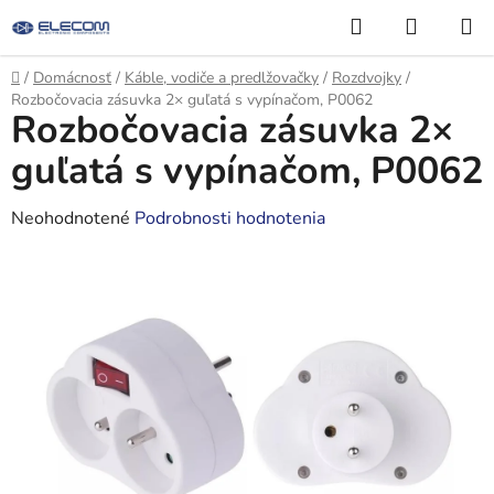
Prejsť
Hľadať
NÁKUP
na
KOŠÍK
obsah
Domov
/
Domácnosť
/
Káble, vodiče a predlžovačky
/
Rozdvojky
/
Rozbočovacia zásuvka 2× guľatá s vypínačom, P0062
Rozbočovacia zásuvka 2×
guľatá s vypínačom, P0062
Priemerné
Neohodnotené
Podrobnosti hodnotenia
hodnotenie
produktu
je
0,0
z
5
hviezdičiek.